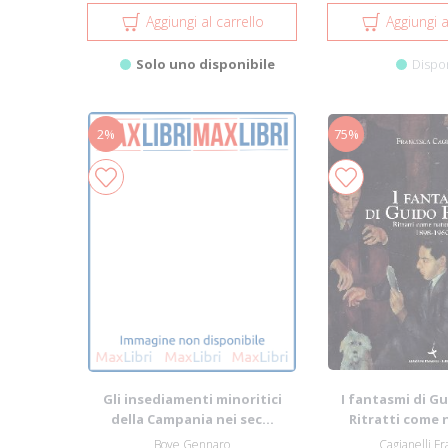
Aggiungi al carrello
Aggiungi a
Solo uno disponibile
Dispo
2%
75%
Gli insediamenti minoritici
I fantasmi di G
della Campania nei sec...
Ritratti come 
Bove Gennaro
Cagianelli F