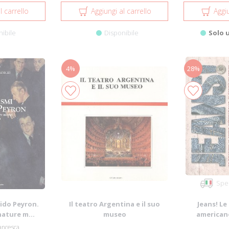
l carrello
Aggiungi al carrello
Aggiu
nibile
Disponibile
Solo 
4%
28%
Sped
uido Peyron.
Il teatro Argentina e il suo
Jeans! Le 
nature m...
museo
americano,
rancesca