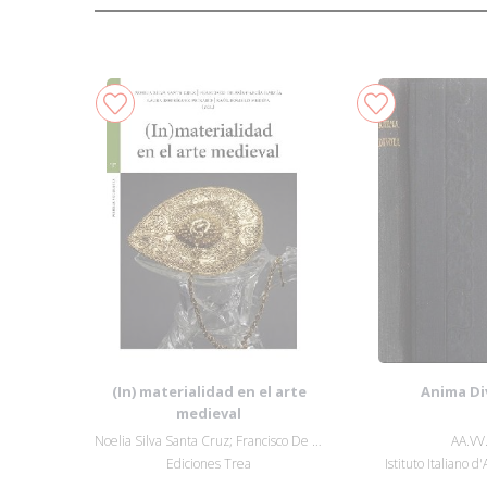
(In) materialidad en el arte
Anima Di
medieval
Noelia Silva Santa Cruz; Francisco De Así...
AA.VV
Ediciones Trea
Istituto Italiano d