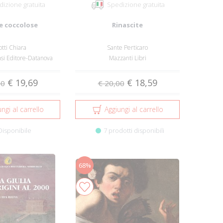
izione gratuita
Spedizione gratuita
e coccolose
Rinascite
otti Chiara
Sante Perticaro
i Editore-Datanova
Mazzanti Libri
€ 19,69
€ 18,59
00
€ 20,00
ngi al carrello
Aggiungi al carrello
Disponibile
7 prodotti disponibili
68%