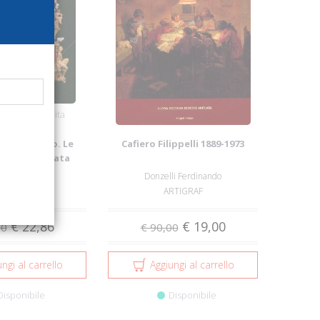
izione gratuita
n movimento. Le
Cafiero Filippelli 1889-1973
 di Sant'Agata
ame Giovanni
Donzelli Ferdinando
o Edizioni
ARTIGRAF
€ 22,86
€ 19,00
00
€ 90,00
ngi al carrello
Aggiungi al carrello
Disponibile
Disponibile