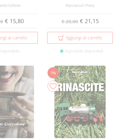
etto Editore
Marcianum Press
€ 15,80
€ 21,15
00
€ 23,00
ngi al carrello
Aggiungi al carrello
Disponibile
9 prodotti disponibili
7%