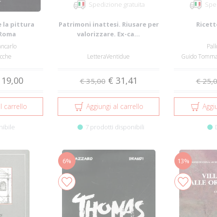
Spedizione gratuita
Sped
 la pittura
Patrimoni inattesi. Riusare per
Ricett
 Roma
valorizzare. Ex-ca...
ancarlo
Pall
acche
LetteraVentidue
Guido Tommas
 19,00
€ 31,41
€ 35,00
€ 25,
l carrello
Aggiungi al carrello
Aggiu
nibile
7 prodotti disponibili
6%
13%