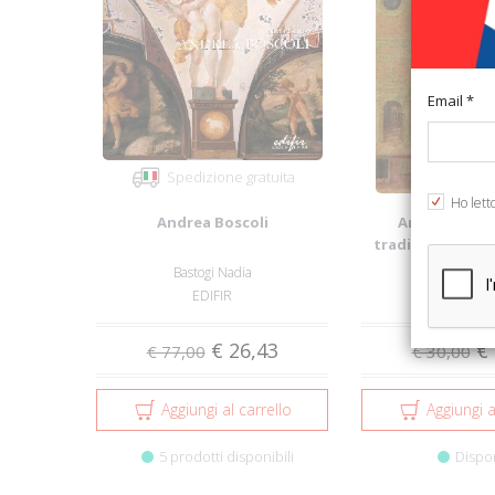
Email *
Spedizione gratuita
Ho lett
Andrea Boscoli
Antichi mesti
tradizione ediliz
Bastogi Nadia
EDIFIR
Edisai
€ 26,43
€ 
€ 77,00
€ 30,00
Aggiungi al carrello
Aggiungi a
5 prodotti disponibili
Dispo