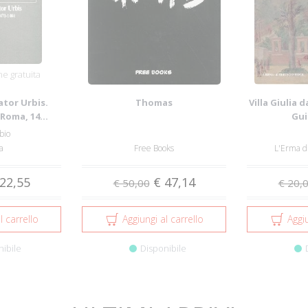
e gratuita
ator Urbis.
Thomas
Villa Giulia d
Roma, 14...
Gui
bio
a
Free Books
L'Erma d
22,55
€ 47,14
€ 50,00
€ 20,
l carrello
Aggiungi al carrello
Aggiu
nibile
Disponibile