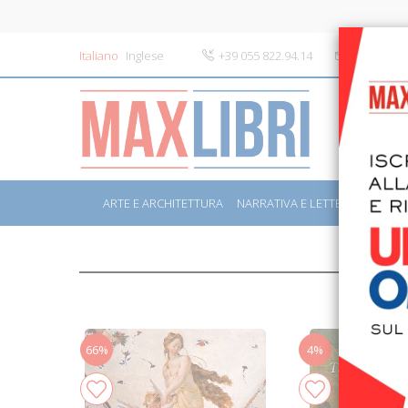
Italiano
Inglese
+39 055 822.94.14
info@maxli
ARTE E ARCHITETTURA
NARRATIVA E LETTERATURA
S
66%
4%