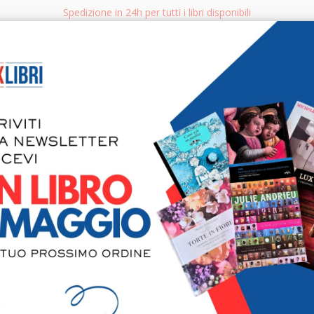
Spedizione in 24h per tutti i libri disponibili
bri.it
Rice
CERCA
AGGISTICA
LIBRI PER BAMBINI E RAGAZZI
MANUALI - GUIDE - CORSI
S
IN EVIDENZA
10%
9%