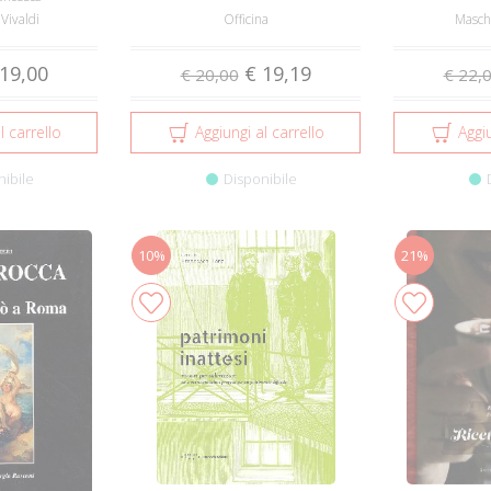
Vivaldi
Officina
Maschi
19,00
€ 19,19
€ 20,00
€ 22,
l carrello
Aggiungi al carrello
Aggiu
nibile
Disponibile
10%
21%