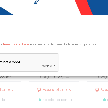
Spedizione gratuita
Sped
o i
Termini e Condizioni
e acconsendo al trattamento dei miei dati personali
eri della
Arcana Naturae. (2020). Vol. 1:
Barocco i
ia ferrare...
Secret, occulte et...
Candelore
Lanzaf
Agorà & Co. (Lugano)
Eun
28,69
€ 27,14
€ 30,00
€ 25,
l carrello
Aggiungi al carrello
Aggiu
nibile
2 prodotti disponibili