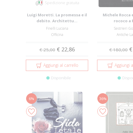
Spedizione gratuita
Luigi Moretti. La promessa e il
Michele Rocca e
debito. Architettu...
rococo a
Finelli Luciana
Sestrieri Gi
Officina
Antiche L
€ 22,86
€
€ 25,00
€ 180,00
Aggiungi al carrello
Aggiungi a
Disponibile
Dispo
6%
36%