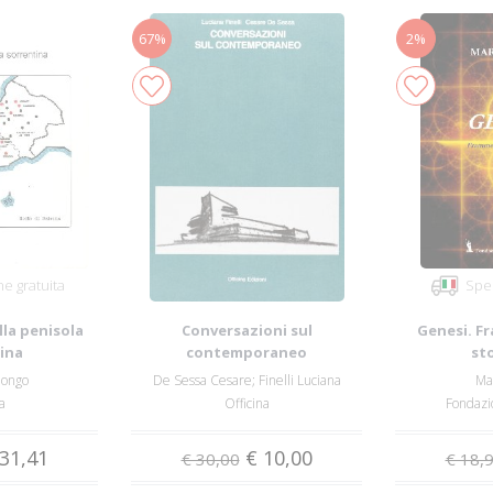
67%
2%
e gratuita
Sped
lla penisola
Conversazioni sul
Genesi. F
ina
contemporaneo
sto
longo
De Sessa Cesare; Finelli Luciana
Ma
a
Officina
Fondazi
31,41
€ 10,00
€ 30,00
€ 18,