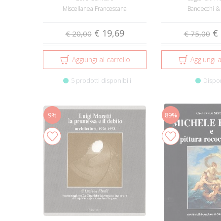
Miscellanea Francescana
Bandecchi & 
€ 19,69
€ 
€ 20,00
€ 75,00
Aggiungi al carrello
Aggiungi a
5 prodotti disponibili
Dispo
9%
89%