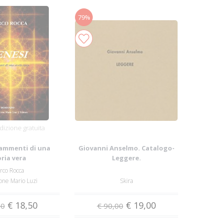
79%
izione gratuita
rammenti di una
Giovanni Anselmo. Catalogo-
ria vera
Leggere.
rco Rocca
one Mario Luzi
Skira
€ 18,50
€ 19,00
90
€ 90,00