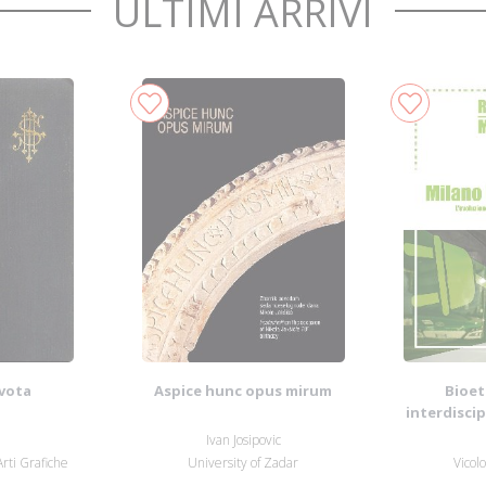
ULTIMI ARRIVI
vota
Aspice hunc opus mirum
Bioet
interdiscip
N
.
Ivan Josipovic
'Arti Grafiche
University of Zadar
Vicol