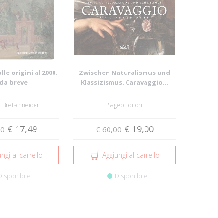
alle origini al 2000.
Zwischen Naturalismus und
da breve
Klassizismus. Caravaggio...
i Bretschneider
Sagep Editori
€ 17,49
€ 19,00
00
€ 60,00
ngi al carrello
Aggiungi al carrello
Disponibile
Disponibile