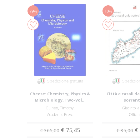
79%
10%
Spedizione gratuita
Spedizion
Cheese: Chemistry, Physics &
Città e casali da
Microbiology, Two-Vol...
sorrent
Guinee, Timothy.
Giacinto Ja
Academic Press
Officin
€ 75,45
€ 
€ 365,00
€ 35,00