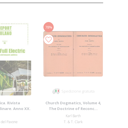
78%
Spedizione gratuita
ica. Rivista
Church Dogmatics, Volume 4,
linare. Anno XX.
The Doctrine of Reconc...
ume...
Karl Barth
o del Pavone
T. & T. Clark