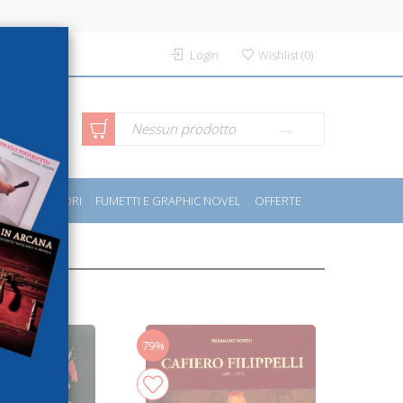
Login
Wishlist
(
0
)
rca avanzata
Nessun prodotto
PORT E MOTORI
FUMETTI E GRAPHIC NOVEL
OFFERTE
79%