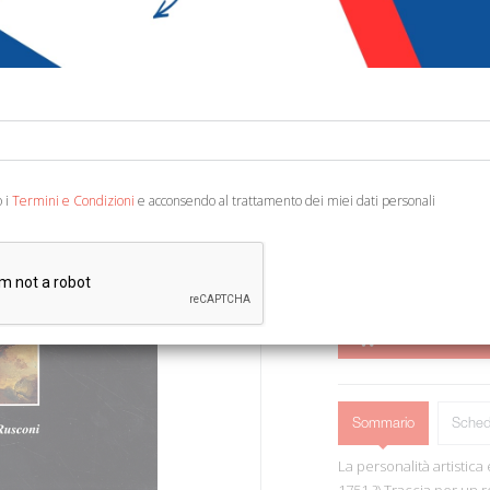
€ 19,00
€ 1
Codice:
19336178708
Editore:
Antiche Lacc
Categoria:
Pittura
o i
Termini e Condizioni
e acconsendo al trattamento dei miei dati personali
Contributi di Giorgio Rusc
col., cm 24,5x31,5.
AGGIUNGI AL 
Sommario
Sched
La personalità artistic
1751 ?) Traccia per un 