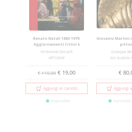
Renato Natali 1883-1979.
Giovanni Martini 
Aggiornamenti Critici e
pitto
Documentari con ...
Ferdinando Donzelli
Giuseppe Be
ARTIGRAF
Arti Grafiche
€ 19,00
€ 80,
€ 110,00
Aggiungi al carrello
Aggiungi a
Disponibile
4 prodotti 