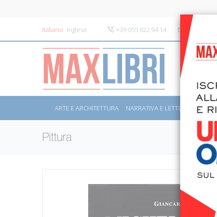
Italiano
Inglese
+39 055 822.94.14
info@maxli
ARTE E ARCHITETTURA
NARRATIVA E LETTERATURA
S
Pittura