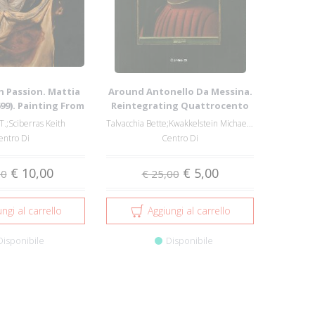
h Passion. Mattia
Around Antonello Da Messina.
699). Painting From
Reintegrating Quattrocento
Nor...
Culture.
T.;Sciberras Keith
Talvacchia Bette;Kwakkelstein Michael W.
entro Di
Centro Di
€ 10,00
€ 5,00
00
€ 25,00
ngi al carrello
Aggiungi al carrello
Disponibile
Disponibile