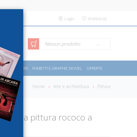
Login
Wishlist
(
0
)
rca avanzata
Nessun prodotto
PORT E MOTORI
FUMETTI E GRAPHIC NOVEL
OFFERTE
Home
Arte e architettura
Pittura
ca e la pittura rococo a