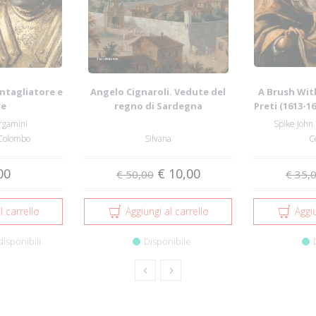
intagliatore e
Angelo Cignaroli. Vedute del
A Brush Wit
re
regno di Sardegna
Preti (1613-1
rgamini
Spike John 
 Colombo
Silvana
C
00
€ 10,00
€ 50,00
€ 35,
l carrello
Aggiungi al carrello
Aggiu
disponibili
Disponibile