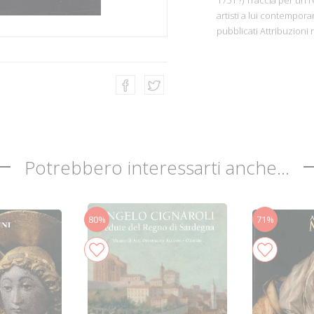
artisti a lui contempor
pubblicati Attribuzioni r
Potrebbero interessarti anche...
80%
71%