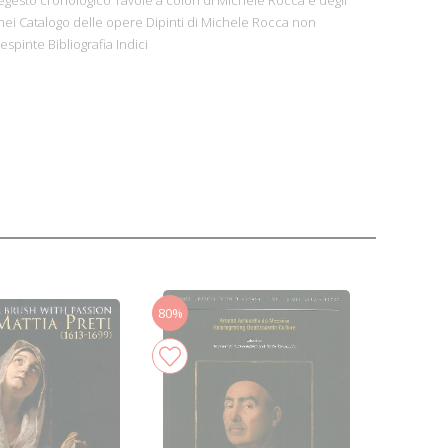
anei Catalogo delle opere Dipinti di Michele Rocca non
espinte Bibliografia Indici
80%