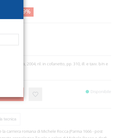
80,00
89%
387
he
oni. Brescia, 2004; ril. in cofanetto, pp. 310, ill. e tavv. b/n e
Disponibile
CARRELLO
a tecnica
a e la carriera romana di Michele Rocca (Parma 1666 - post
regesto cronologico Tavole a colori di Michele Rocca e degli