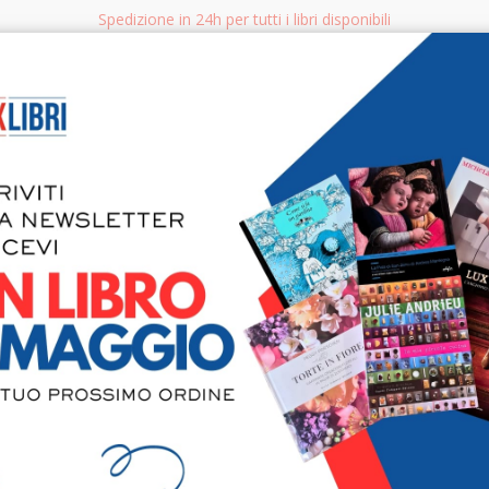
Spedizione in 24h per tutti i libri disponibili
bri.it
Rice
CERCA
AGGISTICA
LIBRI PER BAMBINI E RAGAZZI
MANUALI - GUIDE - CORSI
S
Michele Roc
Roma