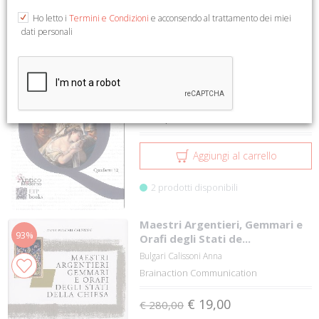
1 a 12 su 8741
1
2
3
4
5
Ho letto i
Termini e Condizioni
e acconsendo al trattamento dei miei
dati personali
Le Passioni dei Greci
ETPbooks
€ 28,00
Aggiungi al carrello
2 prodotti disponibili
Maestri Argentieri, Gemmari e
93%
Orafi degli Stati de...
Bulgari Calissoni Anna
Brainaction Communication
€ 19,00
€ 280,00