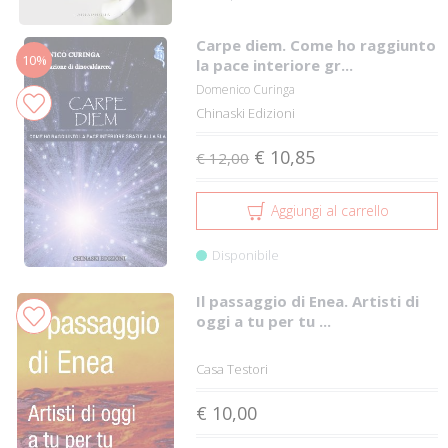
Carpe diem. Come ho raggiunto
10%
la pace interiore gr...
Domenico Curinga
Chinaski Edizioni
€ 10,85
€ 12,00
Aggiungi al carrello
Disponibile
Il passaggio di Enea. Artisti di
oggi a tu per tu ...
Casa Testori
€ 10,00