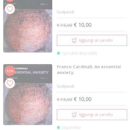
Scalpendi
€ 10,00
€ 15,00
Aggiungi al carrello
3 prodotti disponibili
Franco Cardinali. An essential
33%
anxiety.
Scalpendi
€ 10,00
€ 15,00
Aggiungi al carrello
Disponibile