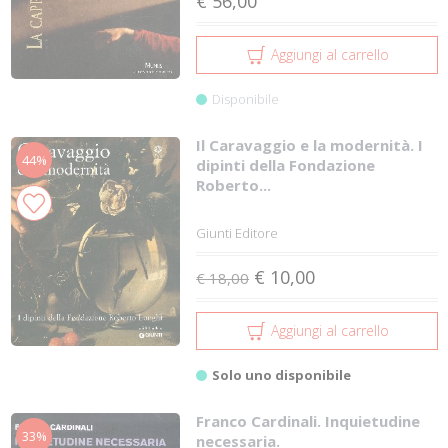
€ 56,00
Aggiungi al carrello
Disponibile
Il Caravaggio e la modernità. I
44%
dipinti della Fondazione
Roberto...
Giunti Editore
€ 10,00
€ 18,00
Aggiungi al carrello
Solo uno disponibile
Franco Cardinali. Inquietudine
33%
necessaria.