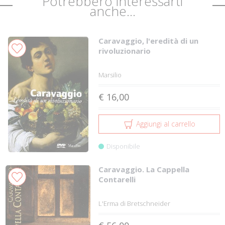
Potrebbero interessarti
anche...
Caravaggio, l'eredità di un
rivoluzionario
Marsilio
€ 16,00
Aggiungi al carrello
Disponibile
Caravaggio. La Cappella
Contarelli
L'Erma di Bretschneider