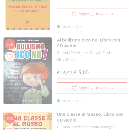
Aggiungi al carrello
Disponibile
Al bullismo dico no. Libro con
70%
CD Audio
Giuliano Crivellente; Sonia Loffreda
Mela Music
€ 5,00
€ 16,90
Aggiungi al carrello
Disponibile
Una Classe al Museo. Libro con
75%
CD Audio
Giuliano Crivellente; Rosita Roncaglia