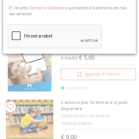
1 a 12 su 1139
1
2
3
4
5
Ho letto i
Termini e Condizioni
e acconsendo al trattamento dei miei
dati personali
Esame di Stato. Preparazione
64%
per psicologi
Di Censi Serena
Armando Editore
€ 5,00
€ 14,00
Aggiungi al carrello
Disponibile
L'amore per la lettura si può
imparare
Dodaro Amalia;Cirilli Anna Pia
Armando Editore
€ 9,00