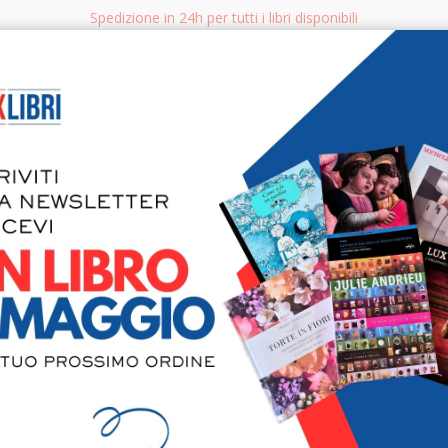
Spedizione in 24h per tutti i libri disponibili
bri.it
Rice
CERCA
AGGISTICA
LIBRI PER BAMBINI E RAGAZZI
MANUALI - GUIDE - CORSI
S
Thomas