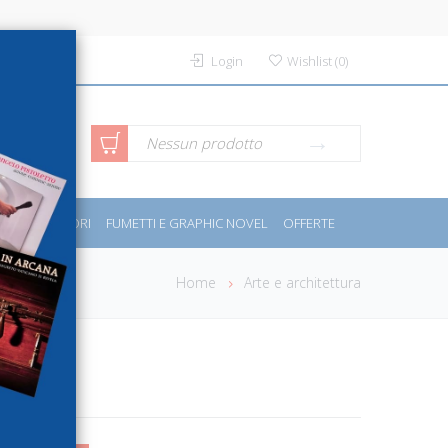
Login
Wishlist
(
0
)
rca avanzata
Nessun prodotto
PORT E MOTORI
FUMETTI E GRAPHIC NOVEL
OFFERTE
Home
Arte e architettura