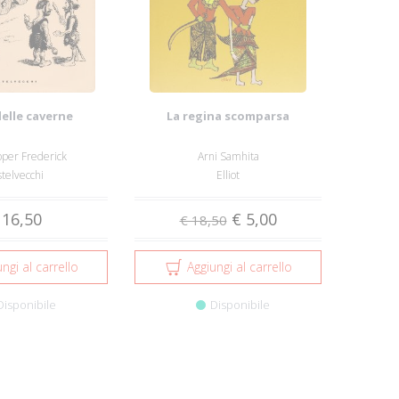
 delle caverne
La regina scomparsa
per Frederick
Arni Samhita
telvecchi
Elliot
 16,50
€ 5,00
€ 18,50
ngi al carrello
Aggiungi al carrello
Disponibile
Disponibile