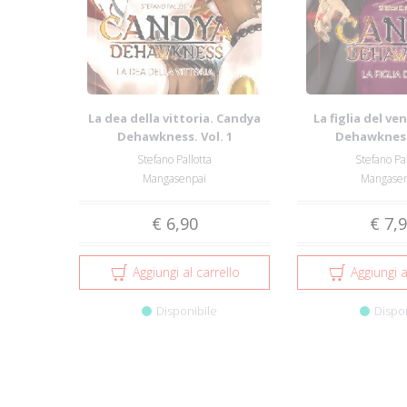
La dea della vittoria. Candya
La figlia del v
Dehawkness. Vol. 1
Dehawkness.
Stefano Pallotta
Stefano Pal
Mangasenpai
Mangasen
€ 6,90
€ 7,
Aggiungi al carrello
Aggiungi a
Disponibile
Dispo