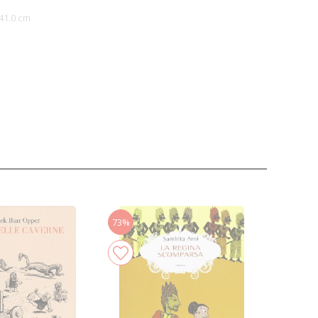
41.0 cm
73%