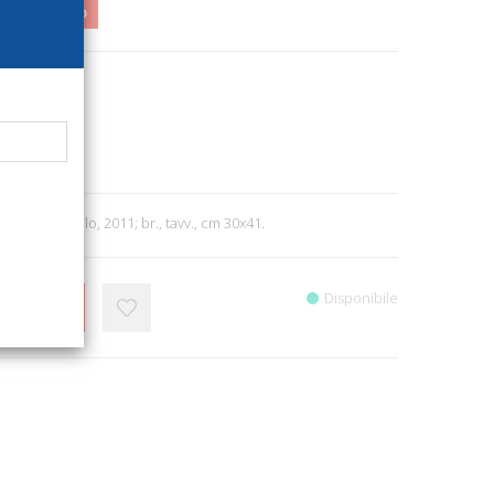
0,00
6%
9787
itettura
6
itta di Castello, 2011; br., tavv., cm 30x41.
Disponibile
CARRELLO