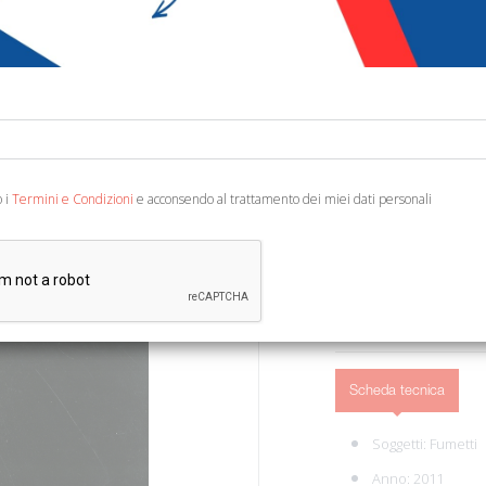
€ 47,14
€ 5
Codice:
24854236316
Editore:
Free Books
Categoria:
Arte e arch
Ean13:
978886331100
o i
Termini e Condizioni
e acconsendo al trattamento dei miei dati personali
Disegni di Luca Brandi. C
AGGIUNGI AL 
Scheda tecnica
Soggetti:
Fumetti
Anno: 2011