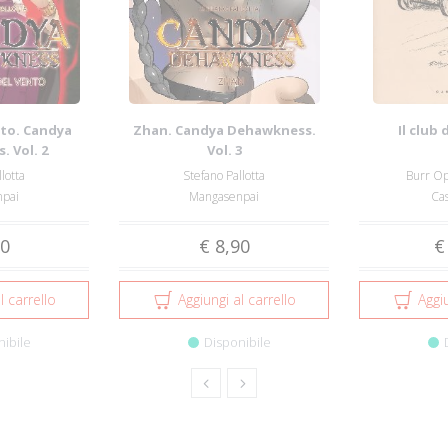
ento. Candya
Zhan. Candya Dehawkness.
Il club
 Vol. 2
Vol. 3
lotta
Stefano Pallotta
Burr Op
pai
Mangasenpai
Cas
90
€ 8,90
€
l carrello
Aggiungi al carrello
Aggiu
nibile
Disponibile