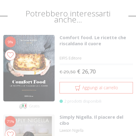
Potrebbero interessarti
anche...
Comfort food. Le ricette che
9%
riscaldano il cuore
EIFIS Editore
€ 26,70
€ 29,50
Aggiungi al carrello
2 prodotti disponibili
Gratis
Simply Nigella. Il piacere del
71%
cibo
Lawson Nigella