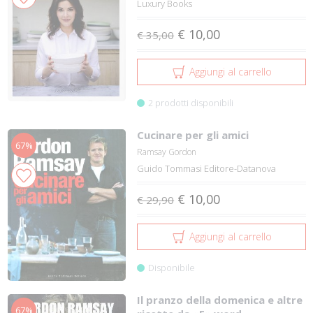
Luxury Books
€ 10,00
€ 35,00
Aggiungi al carrello
2 prodotti disponibili
Cucinare per gli amici
67%
Ramsay Gordon
Guido Tommasi Editore-Datanova
€ 10,00
€ 29,90
Aggiungi al carrello
Disponibile
Il pranzo della domenica e altre
67%