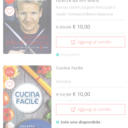
ricette da «F» word
Ramsay Gordon;Sargeant Mark;Quah E.
Guido Tommasi Editore-Datanova
€ 10,00
€ 29,90
Aggiungi al carrello
Disponibile
Cucina facile
22%
Demetra
€ 10,00
€ 12,90
Aggiungi al carrello
Solo uno disponibile