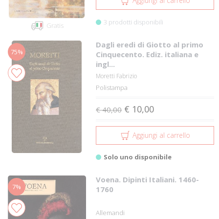
Aggiungi al carrello
3 prodotti disponibili
Gratis
Dagli eredi di Giotto al primo
75%
Cinquecento. Ediz. italiana e
ingl...
Moretti Fabrizio
Polistampa
€ 10,00
€ 40,00
Aggiungi al carrello
Solo uno disponibile
Voena. Dipinti Italiani. 1460-
7%
1760
Allemandi