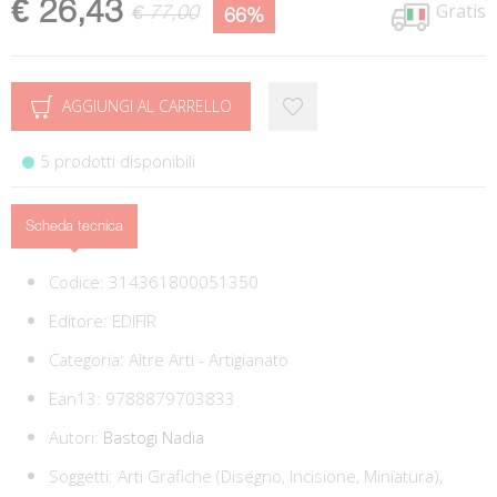
€ 26,43
Gratis
€ 77,00
66%
AGGIUNGI AL CARRELLO
5 prodotti disponibili
Scheda tecnica
Codice:
314361800051350
Editore:
EDIFIR
Categoria:
Altre Arti - Artigianato
Ean13:
9788879703833
Autori:
Bastogi Nadia
Soggetti:
Arti Grafiche (Disegno, Incisione, Miniatura),