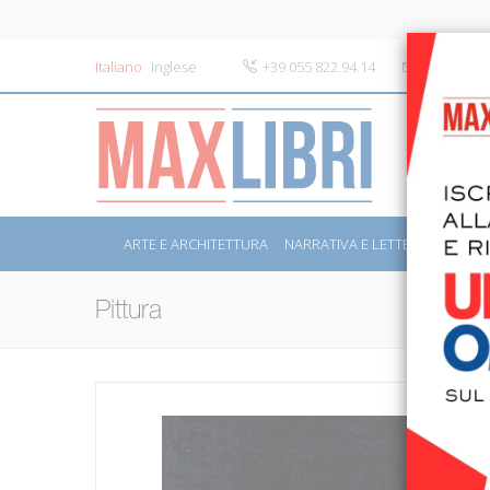
Italiano
Inglese
+39 055 822.94.14
info@maxli
ARTE E ARCHITETTURA
NARRATIVA E LETTERATURA
S
Pittura