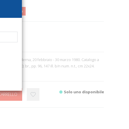
5,00
1%
27
ri d'Arte
e d'Arte Moderna, 20 febbraio - 30 marzo 1980. Catalogo a
 Roma, 1980; br., pp. 96, 147 ill. b/n num. n.t., cm 22x24.
0-'900).
Solo uno disponibile
CARRELLO