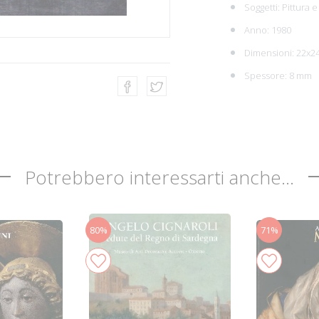
Soggetti:
Pittura 
Anno: 1980
Dimensioni: 22x2
Spessore: 8 mm
Potrebbero interessarti anche...
80%
71%