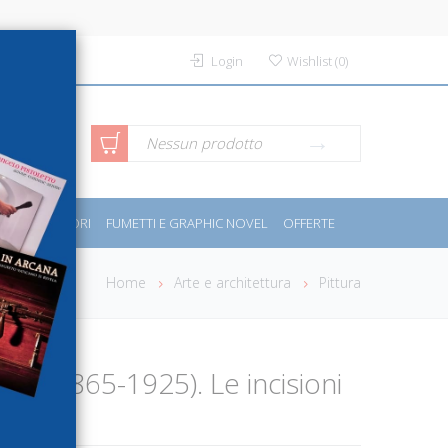
Login
Wishlist
(
0
)
rca avanzata
Nessun prodotto
PORT E MOTORI
FUMETTI E GRAPHIC NOVEL
OFFERTE
Home
Arte e architettura
Pittura
tton (1865-1925). Le incisioni