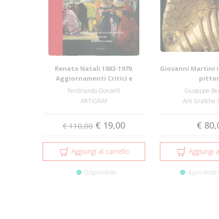
Renato Natali 1883-1979.
Giovanni Martini 
Aggiornamenti Critici e
pitto
Documentari con ...
Ferdinando Donzelli
Giuseppe Be
ARTIGRAF
Arti Grafiche
€ 19,00
€ 80,
€ 110,00
Aggiungi al carrello
Aggiungi a
Disponibile
4 prodotti 