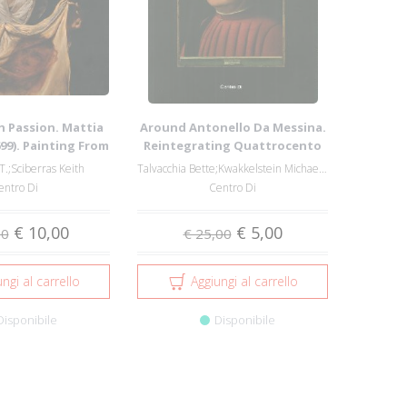
h Passion. Mattia
Around Antonello Da Messina.
699). Painting From
Reintegrating Quattrocento
Nor...
Culture.
T.;Sciberras Keith
Talvacchia Bette;Kwakkelstein Michael W.
entro Di
Centro Di
€ 10,00
€ 5,00
00
€ 25,00
ngi al carrello
Aggiungi al carrello
Disponibile
Disponibile