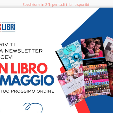
Spedizione in 24h per tutti i libri disponibili
bri.it
Rice
CERCA
AGGISTICA
LIBRI PER BAMBINI E RAGAZZI
MANUALI - GUIDE - CORSI
S
Felix Vallo
su legno