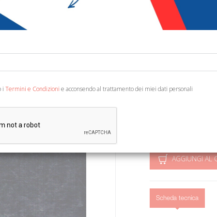
€ 14,79
€ 1
Codice:
94678255548
Editore:
De Luca Edito
Categoria:
Pittura
o i
Termini e Condizioni
e acconsendo al trattamento dei miei dati personali
Roma, Galleria Nazional
cura di Giovanna De Feo.
(Cataloghi di mostre. '80
AGGIUNGI AL 
Scheda tecnica