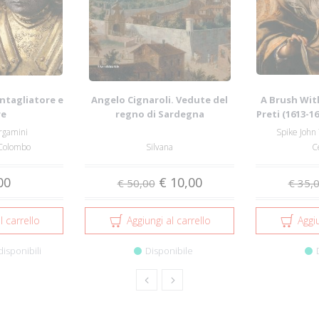
intagliatore e
Angelo Cignaroli. Vedute del
A Brush Wit
re
regno di Sardegna
Preti (1613-1
rgamini
Spike John 
 Colombo
Silvana
C
00
€ 10,00
€ 50,00
€ 35,
l carrello
Aggiungi al carrello
Aggiu
disponibili
Disponibile