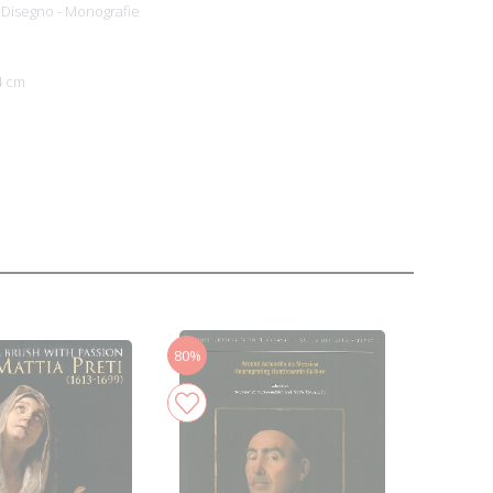
e Disegno - Monografie
4 cm
80%