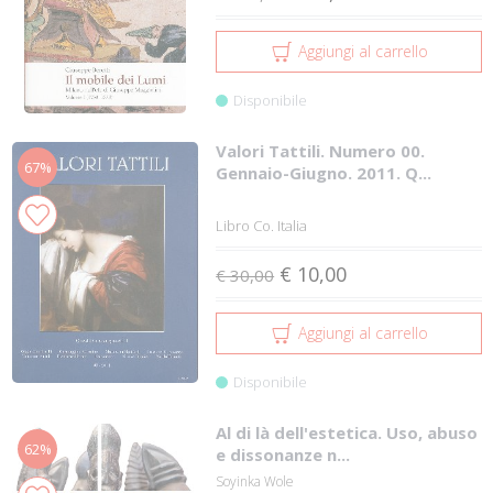
Aggiungi al carrello
Disponibile
Valori Tattili. Numero 00.
67%
Gennaio-Giugno. 2011. Q...
Libro Co. Italia
€ 10,00
€ 30,00
Aggiungi al carrello
Disponibile
Al di là dell'estetica. Uso, abuso
62%
e dissonanze n...
Soyinka Wole