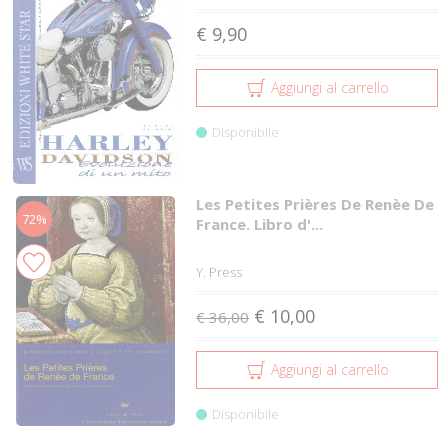
€ 9,90
Aggiungi al carrello
Disponibile
Les Petites Prières De Renèe De
72%
France. Libro d'...
Y. Press
€ 10,00
€ 36,00
Aggiungi al carrello
Disponibile