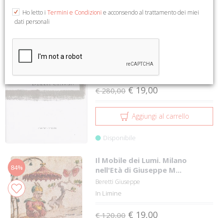
1 a 12 su 919
1
2
3
4
5
Ho letto i
Termini e Condizioni
e acconsendo al trattamento dei miei
dati personali
Maestri Argentieri, Gemmari e
93%
Orafi degli Stati de...
Bulgari Calissoni Anna
Brainaction Communication
€ 19,00
€ 280,00
Aggiungi al carrello
Disponibile
Il Mobile dei Lumi. Milano
84%
nell'Età di Giuseppe M...
Beretti Giuseppe
In Limine
€ 19,00
€ 120,00