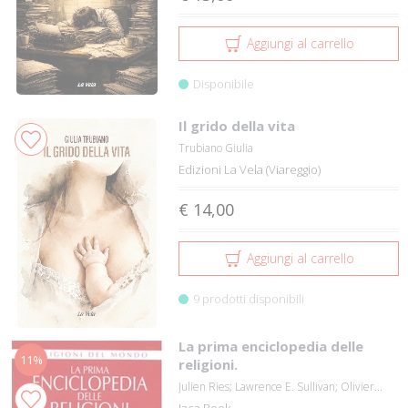
Aggiungi al carrello
Disponibile
Il grido della vita
Trubiano Giulia
Edizioni La Vela (Viareggio)
€ 14,00
Aggiungi al carrello
9 prodotti disponibili
La prima enciclopedia delle
11%
religioni.
Julien Ries; Lawrence E. Sullivan; Olivier...