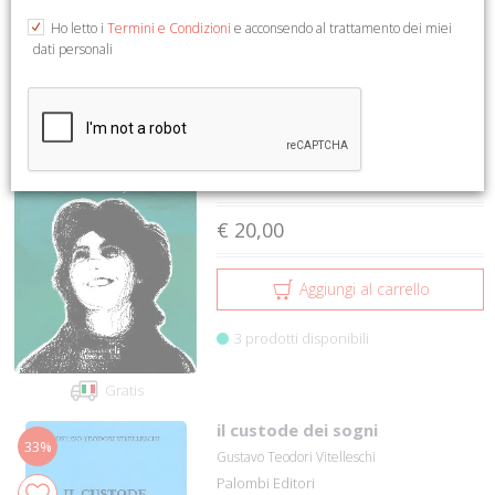
Ho letto i
Termini e Condizioni
e acconsendo al trattamento dei miei
dati personali
1 a 12 su 31001
1
2
3
4
5
Sei sempre più strana zia
Patrizia Ciccani
Palombi Editori
€ 20,00
Aggiungi al carrello
3 prodotti disponibili
Gratis
il custode dei sogni
33%
Gustavo Teodori Vitelleschi
Palombi Editori