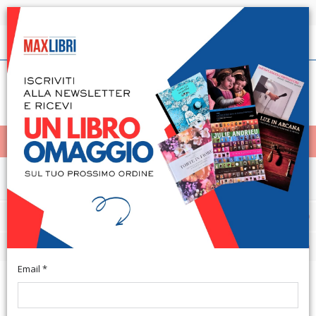
Spedizione in 24h per tutti i libri disponibili
Italiano
(0)
(
0
)
< Home
MENÙ
Narrativa e letteratura
CATEGORIE
FILTRI
Email *
ORDINE PER
N°
-
12