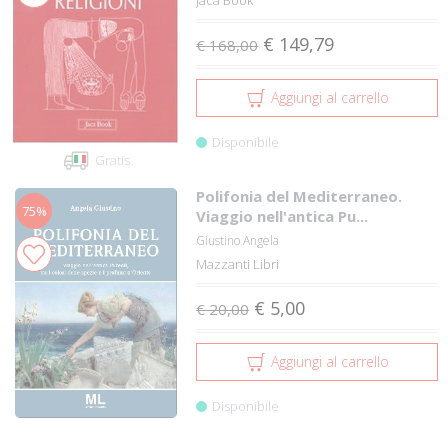
Jaca Book
€ 149,79
€ 168,00
Aggiungi al carrello
Disponibile
Gratis
Polifonia del Mediterraneo.
75%
Viaggio nell'antica Pu...
Giustino Angela
Mazzanti Libri
€ 5,00
€ 20,00
Aggiungi al carrello
Disponibile