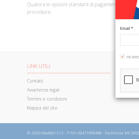
Qualora le opzioni standard di pagamento non soddisf
procedura.
Email *
Ho lett
LINK UTILI
ORDINI 
Contatti
Pagament
Avvertenze legali
Autori
Termini e condizioni
Mappa del sito
© 2026 Maxlibri S.r.l. - P.IVA 06471990488 - Via Etruria 4/6 50026