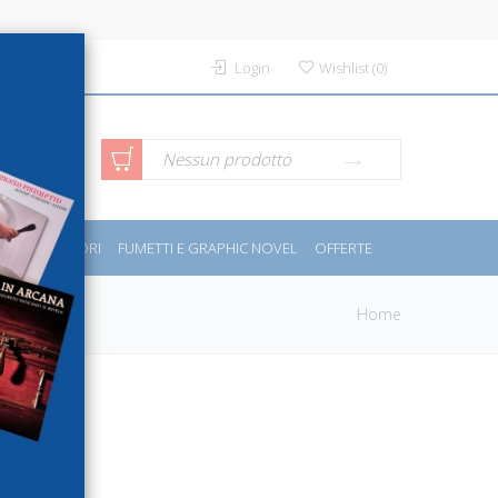
Login
Wishlist
(
0
)
rca avanzata
Nessun prodotto
PORT E MOTORI
FUMETTI E GRAPHIC NOVEL
OFFERTE
Home