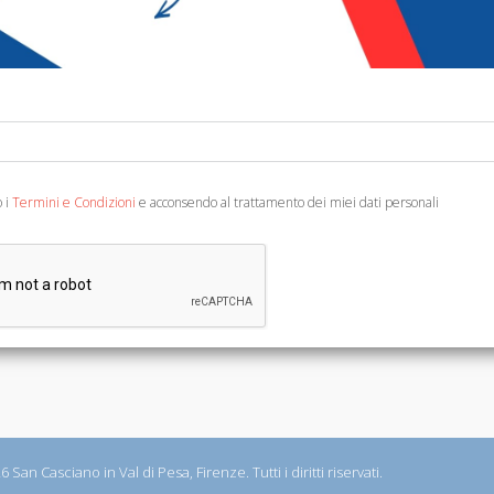
ino le tue esigenze, ti invitiamo a contattarci all'indirizzo
info
o i
Termini e Condizioni
e acconsendo al trattamento dei miei dati personali
& ARTICOLI
NEWSLETTER
i
Iscrizione newsletter
Cancellazione newsletter
 San Casciano in Val di Pesa, Firenze. Tutti i diritti riservati.