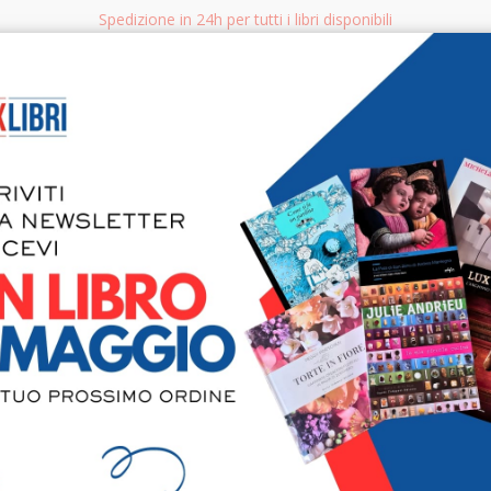
Spedizione in 24h per tutti i libri disponibili
bri.it
Rice
CERCA
AGGISTICA
LIBRI PER BAMBINI E RAGAZZI
MANUALI - GUIDE - CORSI
S
l
, con:
artaSì