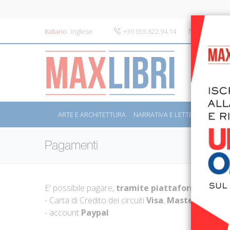
Italiano
Inglese
+39 055 822.94.14
info@maxli
ARTE E ARCHITETTURA
NARRATIVA E LETTERATURA
S
Pagamenti
E' possibile pagare,
tramite piattaforma PayPa
- Carta di Credito dei circuiti
Visa
,
Mastercard
e
C
- account
Paypal