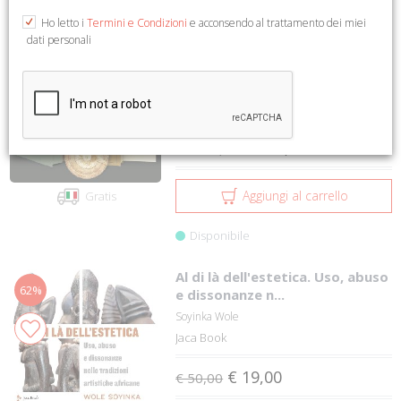
1 a 12 su 1132
1
2
3
4
5
Ho letto i
Termini e Condizioni
e acconsendo al trattamento dei miei
dati personali
Liber physiognomiae
58%
Il Bulino
€ 456,92
€ 1100,00
Aggiungi al carrello
Gratis
Disponibile
Al di là dell'estetica. Uso, abuso
62%
e dissonanze n...
Soyinka Wole
Jaca Book
€ 19,00
€ 50,00