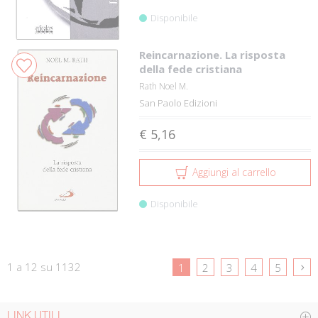
Disponibile
Reincarnazione. La risposta
della fede cristiana
Rath Noel M.
San Paolo Edizioni
€ 5,16
Aggiungi al carrello
Disponibile
1 a 12 su 1132
1
2
3
4
5
LINK UTILI