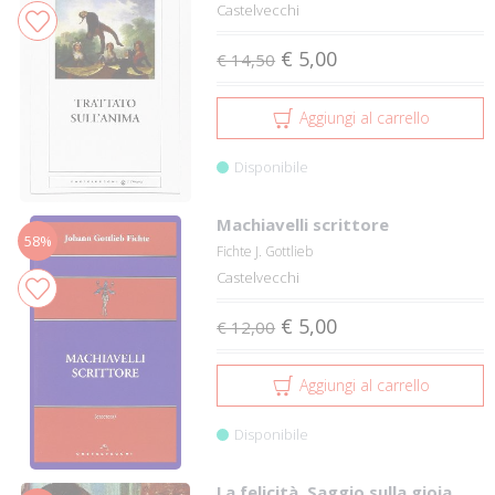
Castelvecchi
€ 5,00
€ 14,50
Aggiungi al carrello
Disponibile
Machiavelli scrittore
58%
Fichte J. Gottlieb
Castelvecchi
€ 5,00
€ 12,00
Aggiungi al carrello
Disponibile
La felicità. Saggio sulla gioia