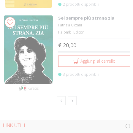
2 prodotti disponibili
Sei sempre più strana zia
Patrizia Ciccani
Palombi Editori
€ 20,00
Aggiungi al carrello
3 prodotti disponibili
Gratis
LINK UTILI