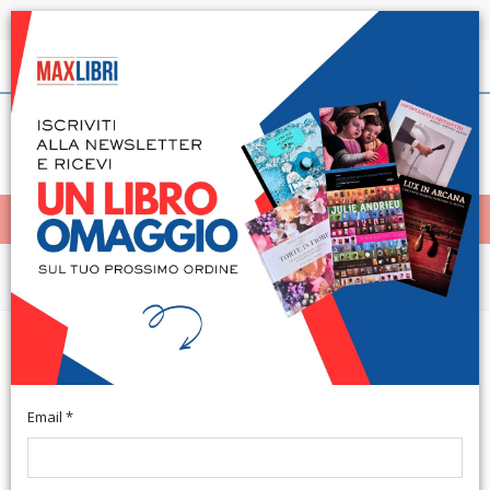
Spedizione in 24h per tutti i libri disponibili
Italiano
(0)
(
0
)
< Home
MENÙ
Saggistica
Teatro e drammaturgia in Grecia
e a Roma. Vol. 3
Email *
A cura di Maria Antonietta Sorci. Atene, 2025; br., pp. 134, cm
13x18.