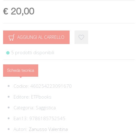
€ 20,00
AGGIUNGI AL CARRELLO
5 prodotti disponibili
Scheda tecnica
Codice:
460254223091670
Editore:
ETPbooks
Categoria:
Saggistica
Ean13:
9786185752545
Autori:
Zanusso Valentina