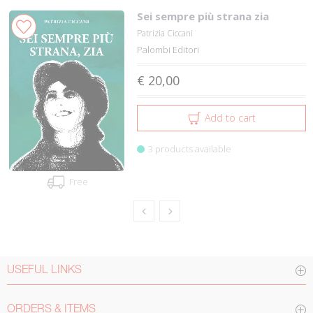
Sei sempre più strana zia
Patrizia Ciccani
Palombi Editori
€ 20,00
Add to cart
3 products available
Free
USEFUL LINKS
ORDERS & ITEMS