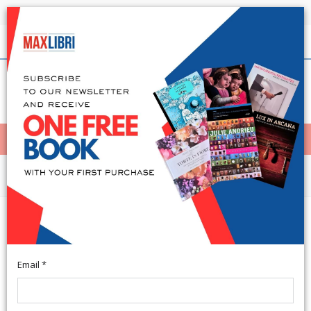
Shipping in 24h for all available books
English
(0)
(
0
)
< Home
MENÙ
Non Fiction
Teatro e drammaturgia in Grecia
e a Roma. Vol. 3
Email *
A cura di Maria Antonietta Sorci. Atene, 2025; br., pp. 134, cm
13x18.