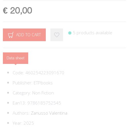
€ 20,00
5 products available
ADD TO CART
Data sheet
Code:
460254223091670
Publisher:
ETPbooks
Category:
Non Fiction
Ean13:
9786185752545
Authors:
Zanusso Valentina
Year: 2025