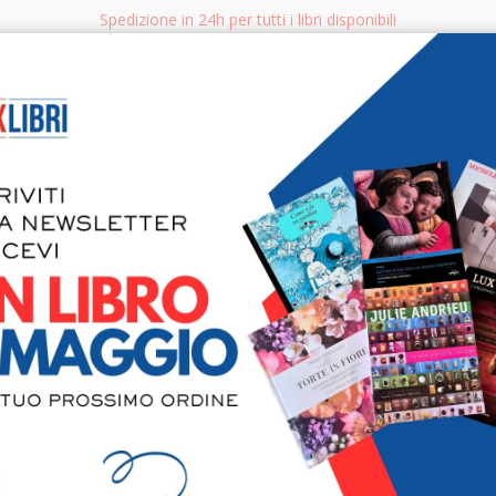
Spedizione in 24h per tutti i libri disponibili
bri.it
Rice
CERCA
AGGISTICA
LIBRI PER BAMBINI E RAGAZZI
MANUALI - GUIDE - CORSI
S
L'arte dell
pensieri, p