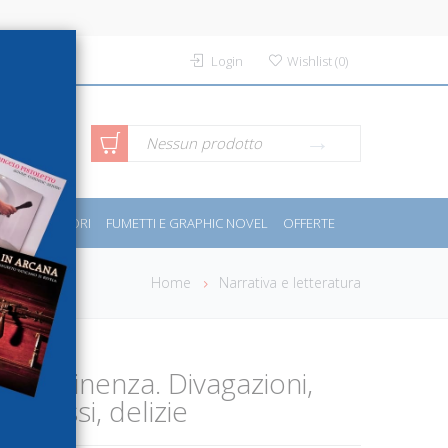
Login
Wishlist
(
0
)
rca avanzata
Nessun prodotto
PORT E MOTORI
FUMETTI E GRAPHIC NOVEL
OFFERTE
Home
Narrativa e letteratura
'impertinenza. Divagazioni,
aradossi, delizie