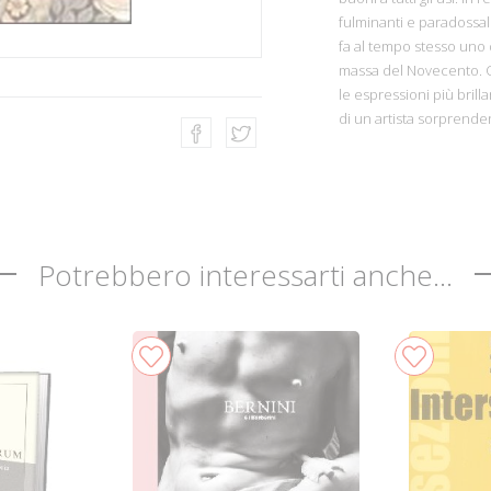
fulminanti e paradossal
fa al tempo stesso uno d
massa del Novecento. Q
le espressioni più brill
di un artista sorprenden
Potrebbero interessarti anche...