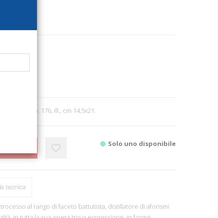
735
e letteratura
1
2000; br., pp. 176, ill., cm 14,5x21.
Solo uno disponibile
CARRELLO
a tecnica
rocesso al rango di faceto battutista, distillatore di aforismi
 realtà, in tutta la sua opera trova espressione, in forme