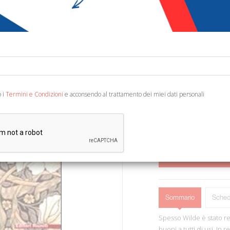
€ 12,39
Codice:
12169583258
Editore:
Editori Riuniti
Categoria:
Narrativa 
Ean13:
978883594871
o i
Termini e Condizioni
e acconsendo al trattamento dei miei dati personali
A cura di R. Reim. Roma, 
AGGIUNGI AL 
Sommario
Sched
Spesso Wilde è stato ret
buoni a tutti gli usi. In