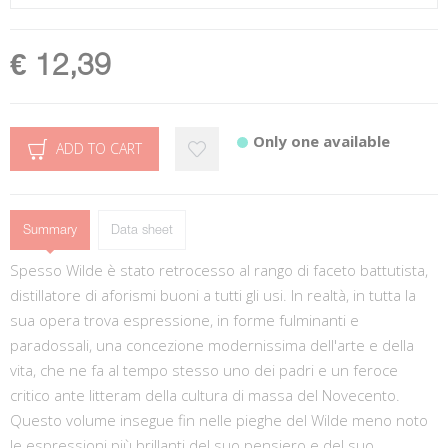
€ 12,39
Only one available
ADD TO CART
Summary
Data sheet
Spesso Wilde è stato retrocesso al rango di faceto battutista,
distillatore di aforismi buoni a tutti gli usi. In realtà, in tutta la
sua opera trova espressione, in forme fulminanti e
paradossali, una concezione modernissima dell'arte e della
vita, che ne fa al tempo stesso uno dei padri e un feroce
critico ante litteram della cultura di massa del Novecento.
Questo volume insegue fin nelle pieghe del Wilde meno noto
le espressioni più brillanti del suo pensiero e del suo