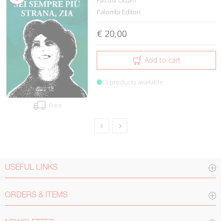
Patrizia Ciccani
Palombi Editori
€ 20,00
Add to cart
3 products available
Free
USEFUL LINKS
ORDERS & ITEMS