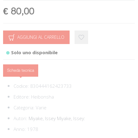
€ 80,00
AGGIUNGI AL CARRELLO
Solo uno disponibile
Scheda tecnica
Codice:
830444162423733
Editore:
Heibonsha
Categoria:
Varie
Autori:
Miyake, Issey
Miyake, Issey:
Anno: 1978