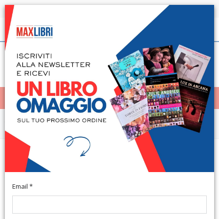
Spedizione in 24h per tutti i libri disponibili
Italiano
(0)
(
0
)
< Home
MENÙ
Varie
east meets west. Hrsg. von
Kunihiko Shimonaka.
Email *
English and Japanese Text. Tokyo , 1978; paperback, pp. 215,
b/w and col. ill., cm 25x36,5.