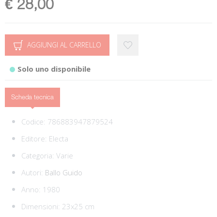
€ 28,00
AGGIUNGI AL CARRELLO
Solo uno disponibile
Scheda tecnica
Codice:
786883947879524
Editore:
Electa
Categoria:
Varie
Autori:
Ballo Guido
Anno: 1980
Dimensioni: 23x25 cm