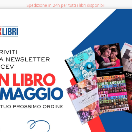
Spedizione in 24h per tutti i libri disponibili
bri.it
Rice
CERCA
AGGISTICA
LIBRI PER BAMBINI E RAGAZZI
MANUALI - GUIDE - CORSI
S
Quintus Cur
Boos VI-X