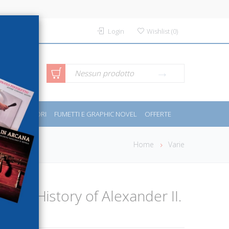
Login
Wishlist
(
0
)
rca avanzata
Nessun prodotto
PORT E MOTORI
FUMETTI E GRAPHIC NOVEL
OFFERTE
Home
Varie
tius. History of Alexander II.