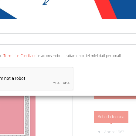
€ 25,00
Codice:
78340402061
Editore:
Harvard Univ
Categoria:
Varie
Ean13:
978067499407
o i
Termini e Condizioni
e acconsendo al trattamento dei miei dati personali
English Text. London, 1
AGGIUNGI AL 
Scheda tecnica
Anno: 1962