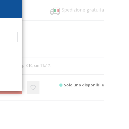
Spedizione gratuita
1436
ersity Press
2
962; bound, pp. 610, cm 11x17.
Solo uno disponibile
CARRELLO