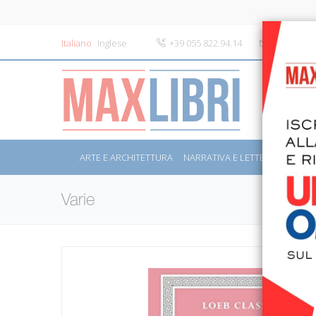
Italiano
Inglese
+39 055 822.94.14
info@maxli
ARTE E ARCHITETTURA
NARRATIVA E LETTERATURA
S
Varie