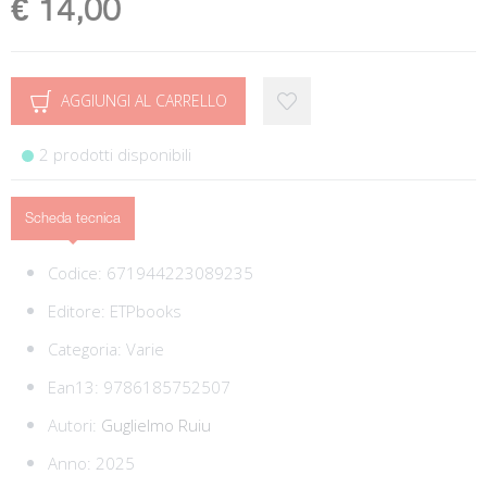
€ 14,00
AGGIUNGI AL CARRELLO
2 prodotti disponibili
Scheda tecnica
Codice:
671944223089235
Editore:
ETPbooks
Categoria:
Varie
Ean13:
9786185752507
Autori:
Guglielmo Ruiu
Anno: 2025