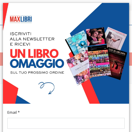
Spedizione in 24h per tutti i libri disponibili
Italiano
(0)
(
0
)
< Home
MENÙ
Varie
Rivista di storia finanziaria. 27.
Luglio-Dicembre 2011
Email *
Napoli, 2011; br., pp. 220, cm 17x24. (Rivista di Storia
Finanziaria. 27. 11).