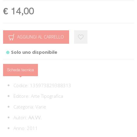
€ 14,00
AGGIUNGI AL CARRELLO
Solo uno disponibile
Scheda tecnica
Codice:
135973829388313
Editore:
Arte Tipografica
Categoria:
Varie
Autori:
AA.VV.
Anno: 2011