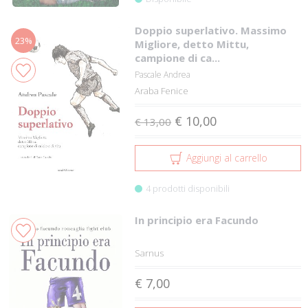
Doppio superlativo. Massimo
23%
Migliore, detto Mittu,
campione di ca...
Pascale Andrea
Araba Fenice
€ 10,00
€ 13,00
Aggiungi al carrello
4 prodotti disponibili
In principio era Facundo
Sarnus
€ 7,00