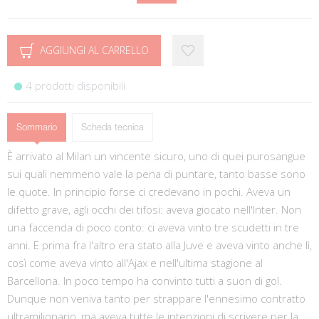
AGGIUNGI AL CARRELLO
4 prodotti disponibili
Sommario
Scheda tecnica
È arrivato al Milan un vincente sicuro, uno di quei purosangue
sui quali nemmeno vale la pena di puntare, tanto basse sono
le quote. In principio forse ci credevano in pochi. Aveva un
difetto grave, agli occhi dei tifosi: aveva giocato nell'Inter. Non
una faccenda di poco conto: ci aveva vinto tre scudetti in tre
anni. E prima fra l'altro era stato alla Juve e aveva vinto anche lì,
così come aveva vinto all'Ajax e nell'ultima stagione al
Barcellona. In poco tempo ha convinto tutti a suon di gol.
Dunque non veniva tanto per strappare l'ennesimo contratto
ultramilionario, ma aveva tutte le intenzioni di scrivere per la