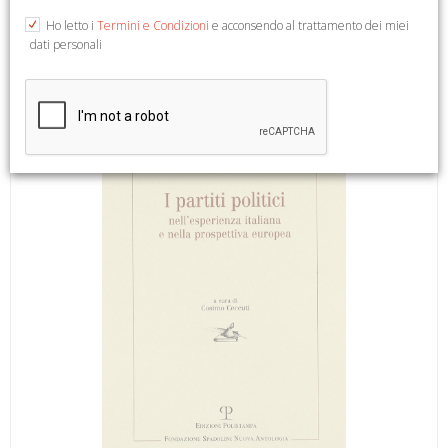
A cura di Ceccuti C. Firenze, 2006; br., pp. 104, ill. b/n, cm
Ho letto i
Termini e Condizioni
e acconsendo al trattamento dei miei
17x24. (Biblioteca della Nuova Antologia. 20).
dati personali