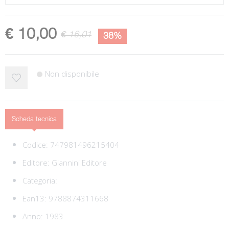
€ 10,00
€ 16,01
38%
Non disponibile
Scheda tecnica
Codice:
747981496215404
Editore:
Giannini Editore
Categoria:
Ean13:
9788874311668
Anno: 1983