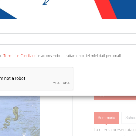
€ 12,56
€ 1
Codice:
71514193385
Editore:
Forum Edizio
Categoria:
Società - 
Ean13:
978888420106
o i
Termini e Condizioni
e acconsendo al trattamento dei miei dati personali
Udine, 2002; br., pp. 11
AGGIUNGI AL 
Sommario
Sched
La ricerca presentata n