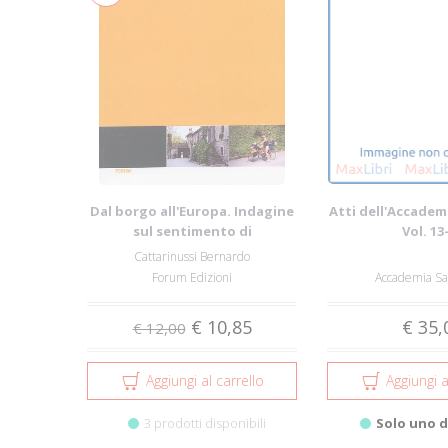
Dal borgo all'Europa. Indagine
Atti dell'Accadem
sul sentimento di
Vol. 13
appartenenza soc...
Cattarinussi Bernardo
Forum Edizioni
Accademia Sa
€ 10,85
€ 35,
€ 12,00
Aggiungi al carrello
Aggiungi a
3 prodotti disponibili
Solo uno d