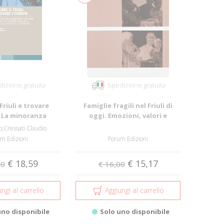
izione gratuita
Spedizione gratuita
 Friuli e trovare
Famiglie fragili nel Friuli di
. La minoranza
oggi. Emozioni, valori e
istica fr...
progetti ...
o;Cressati Claudio
m Edizioni
Forum Edizioni
€ 18,59
€ 15,17
00
€ 16,00
ngi al carrello
Aggiungi al carrello
uno disponibile
Solo uno disponibile