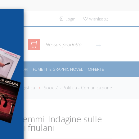
Login
Wishlist
(
0
)
rca avanzata
Nessun prodotto
PORT E MOTORI
FUMETTI E GRAPHIC NOVEL
OFFERTE
ome
Saggistica
Società - Politica - Comunicazione
fra i dilemmi. Indagine sulle
iali dei friulani