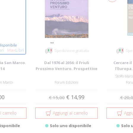
Spedizione gratuita
Sped
ia San Marco.
Dal 1976 al 2056: il Friuli
Cercare il
-14
Prossimo Venturo. Prospettive
l'Europa
e Spera...
lingu
Stolfo Marc
n Marco
Forum Edizioni
Foru
00
€ 14,99
€ 15,00
€ 20,
l carrello
Aggiungi al carrello
Aggiu
isponibile
Solo uno disponibile
Solo 