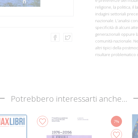
e preferenze dei friulani
religione, la politica, il
indagini settoriali prece
nazionale. L'analisi co
specificità di alcuni a
generazionali oppure la
comunità nazionale. Ne
altri tipici della postm
risultare problematico o
Potrebbero interessarti anche...
7%