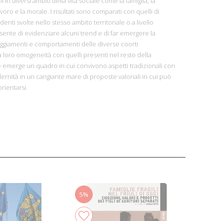
 in diversi ambiti della vita sociale come la famiglia, la
 lavoro e la morale. I risultati sono comparati con quelli di
denti svolte nello stesso ambito territoriale o a livello
nsente di evidenziare alcuni trend e di far emergere la
tteggiamenti e comportamenti delle diverse coorti
 loro omogeneità con quelli presenti nel resto della
 emerge un quadro in cui convivono aspetti tradizionali con
odernità in un cangiante mare di proposte valoriali in cui può
rientarsi.
5%