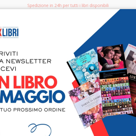
Spedizione in 24h per tutti i libri disponibili
bri.it
Rice
CERCA
AGGISTICA
LIBRI PER BAMBINI E RAGAZZI
MANUALI - GUIDE - CORSI
S
H
Orientarsi 
scelte valor