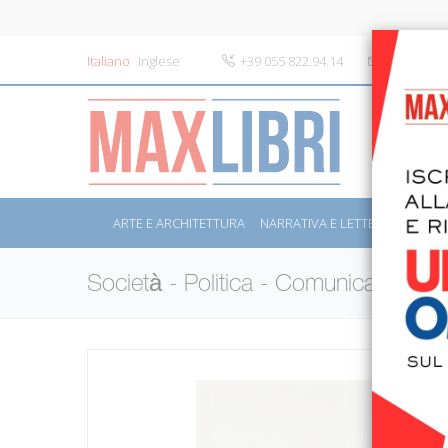
Italiano
Inglese
+39 055 822.94.14
info@maxli
ARTE E ARCHITETTURA
NARRATIVA E LETTERATURA
S
Società - Politica - Comunicazione