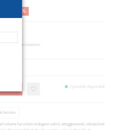
4,00
10%
724
ni
Politica - Comunicazione
5
2, cm 17x24.
2 prodotti disponibili
CARRELLO
a tecnica
el volume ha voluto indagare valori, atteggiamenti, valutazioni