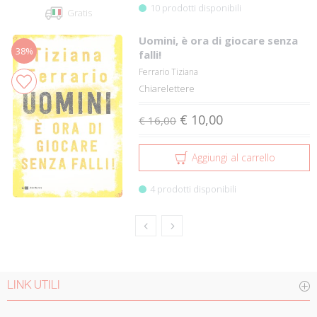
10 prodotti disponibili
Gratis
Uomini, è ora di giocare senza
38%
falli!
Ferrario Tiziana
Chiarelettere
€ 10,00
€ 16,00
Aggiungi al carrello
4 prodotti disponibili
LINK UTILI