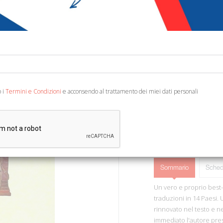
€ 10,00
€ 1
Codice:
20115106235
Editore:
Ancora
Ean13:
978887610865
Milano, 2000; br., pp. 1
o i
Termini e Condizioni
e acconsendo al trattamento dei miei dati personali
Sommario
Sched
Un vero e proprio best-
traduzioni in 14 Paesi. 
rinnovato nel testo e ne
immediato l'autore pres