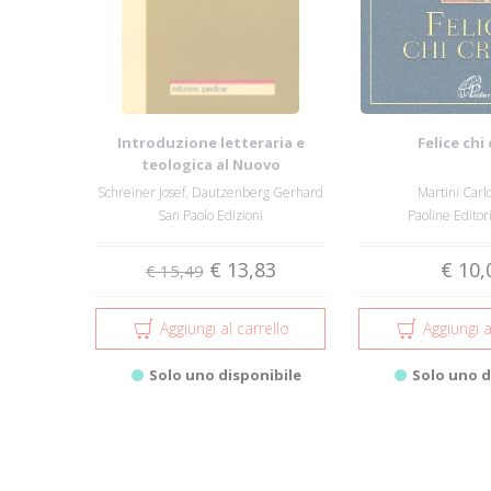
Introduzione letteraria e
Felice chi
teologica al Nuovo
Testamento
Schreiner Josef. Dautzenberg Gerhard
Martini Carl
San Paolo Edizioni
Paoline Editori
€ 13,83
€ 10,
€ 15,49
Aggiungi al carrello
Aggiungi a
Solo uno disponibile
Solo uno d