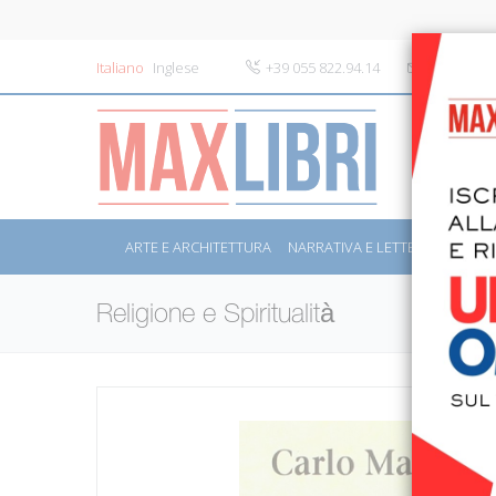
Italiano
Inglese
+39 055 822.94.14
info@maxli
ARTE E ARCHITETTURA
NARRATIVA E LETTERATURA
S
Religione e Spiritualità