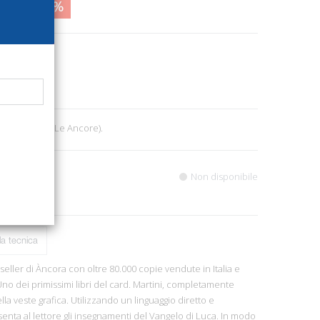
4,00
29%
0460
5
92, cm 12x18. (Le Ancore).
Non disponibile
a tecnica
seller di Àncora con oltre 80.000 copie vendute in Italia e
Uno dei primissimi libri del card. Martini, completamente
lla veste grafica. Utilizzando un linguaggio diretto e
enta al lettore gli insegnamenti del Vangelo di Luca. In modo