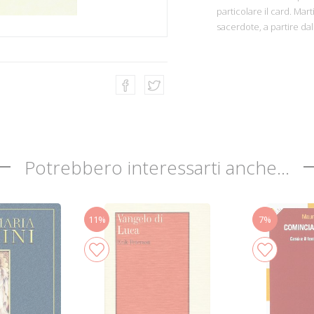
particolare il card. Mart
sacerdote, a partire dal
Potrebbero interessarti anche...
11%
7%