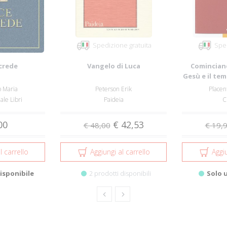
Spedizione gratuita
Sped
 crede
Vangelo di Luca
Cominciand
Gesù e il tem
o Maria
Peterson Erik
Placen
ale Libri
Paideia
C
00
€ 42,53
€ 48,00
€ 19,
l carrello
Aggiungi al carrello
Aggiu
isponibile
2 prodotti disponibili
Solo 