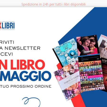
Spedizione in 24h per tutti i libri disponibili
bri.it
Rice
CERCA
AGGISTICA
LIBRI PER BAMBINI E RAGAZZI
MANUALI - GUIDE - CORSI
S
L'evangeliz