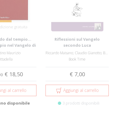
izione gratuita
o dal tempio...
Riflessioni sul Vangelo
pio nel Vangelo di
secondo Luca
Luca
tino Maurizio
Riccardo Maisano; Claudio Gianotto; Borgon...
ittadella
Book Time
€ 18,50
€ 7,00
90
ngi al carrello
Aggiungi al carrello
uno disponibile
3 prodotti disponibili