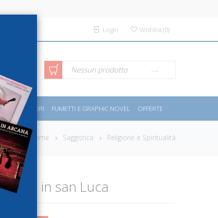
Login
Wishlist
(
0
)
rca avanzata
Nessun prodotto
PORT E MOTORI
FUMETTI E GRAPHIC NOVEL
OFFERTE
Home
Saggistica
Religione e Spiritualità
zatore in san Luca