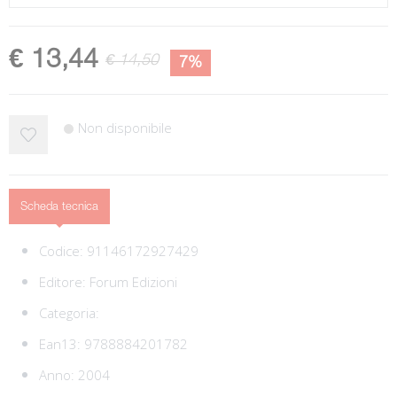
€ 13,44
€ 14,50
7%
Non disponibile
Scheda tecnica
Codice:
91146172927429
Editore:
Forum Edizioni
Categoria:
Ean13:
9788884201782
Anno: 2004