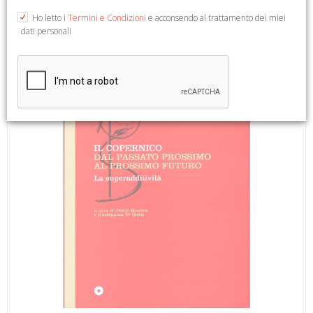
2004; br., pp. 192, ill. b/n, cm 17x24.
Ho letto i
Termini e Condizioni
e acconsendo al trattamento dei miei
dati personali