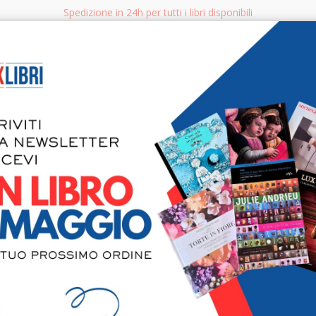
Spedizione in 24h per tutti i libri disponibili
bri.it
Rice
CERCA
AGGISTICA
LIBRI PER BAMBINI E RAGAZZI
MANUALI - GUIDE - CORSI
S
Laureati it
Istruzione 
di un perio