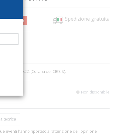
Spedizione gratuita
0,50
1%
6377
6
, ill., cm 15,5x22. (Collana del CIRSIS).
Non disponibile
a tecnica
 due eventi hanno riportato all'attenzione dell'opinione