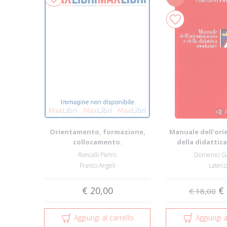
Orientamento, formazione,
Manuale dell'or
collocamento.
della didattic
L'organizzazione dei serv...
Roncalli Pietro
Domenici G
Franco Angeli
Laterz
€ 20,00
€ 
€ 18,00
Aggiungi al carrello
Aggiungi a