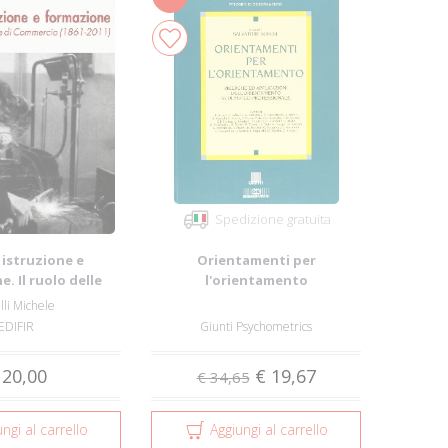
Spedizione gratuita
 istruzione e
Orientamenti per
. Il ruolo delle
l'orientamento
di commerc...
lli Michele
EDIFIR
Giunti Psychometrics
 20,00
€ 19,67
€ 34,65
ngi al carrello
Aggiungi al carrello