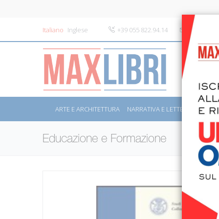
Italiano
Inglese
+39 055 822.94.14
info@maxli
ARTE E ARCHITETTURA
NARRATIVA E LETTERATURA
S
Educazione e Formazione