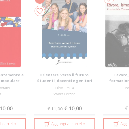
ientamento e
Orientarsi verso il futuro.
Lavoro,
a modulare
Studenti, docenti e genitori
formazione
Camere 
aetano
Filosa Emilia
Fine
a
Sovera Edizioni
10,00
€ 10,00
€
€ 11,00
l carrello
Aggiungi al carrello
Aggiu