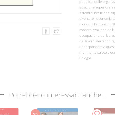
pubblica, delle organizz
istruzione superiore e 
sistemi di istruzione s
diventare l'economia b
mondo. Il Processo di 
modernizzazione dell'is
occupazione dei laureat
del lavoro. Verranno rag
Per rispondere a quest
riferimento su scala eu
Bologna.
Potrebbero interessarti anche...
9%