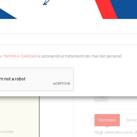
€ 40,21
€ 4
Codice:
75167131375
Editore:
LED
Ean13:
978887916328
o i
Termini e Condizioni
e acconsendo al trattamento dei miei dati personali
Milano, 2006; br., pp. 326
Sommario
Sched
Negli ultimi dieci anni,