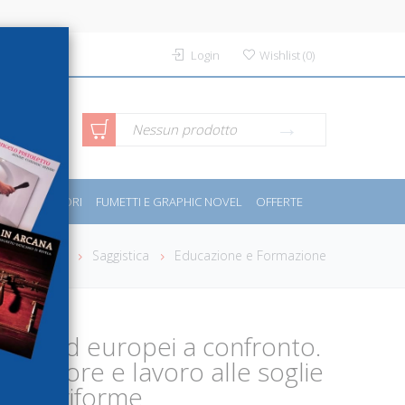
Login
Wishlist
(
0
)
rca avanzata
Nessun prodotto
PORT E MOTORI
FUMETTI E GRAPHIC NOVEL
OFFERTE
Home
Saggistica
Educazione e Formazione
aliani ed europei a confronto.
superiore e lavoro alle soglie
do di riforme