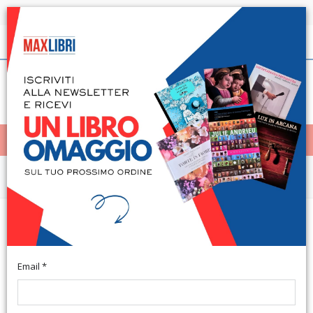
Spedizione in 24h per tutti i libri disponibili
Italiano
(0)
(
0
)
< Home
MENÙ
Economia - Diritto
Tra presente e passato. Scritti vari
di economia
Email *
Napoli, 1984; br., pp. 392. (Collana di cultura economica).