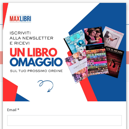
Spedizione in 24h per tutti i libri disponibili
Italiano
(0)
(
0
)
< Home
MENÙ
Saggistica
Cosa crede chi crede? Alle radici
della fede
Email *
Milano, 2008; br., pp. 176, cm 13x20,5. (Spiritualità del
Quotidiano. 34).