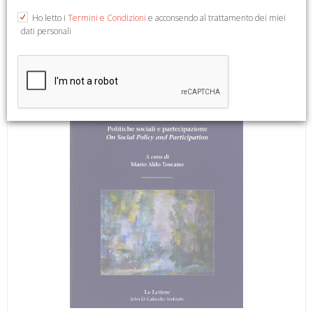
(Le Lettere Università).
Ho letto i
Termini e Condizioni
e acconsendo al trattamento dei miei
dati personali