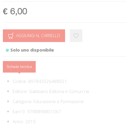
€ 6,00
AGGIUNGI AL CARRELLO
Solo uno disponibile
Scheda tecnica
Codice:
897843026488921
Editore:
Gabbiano Editoria e Comun.ne
Categoria:
Educazione e Formazione
Ean13:
9788898831067
Anno: 2015