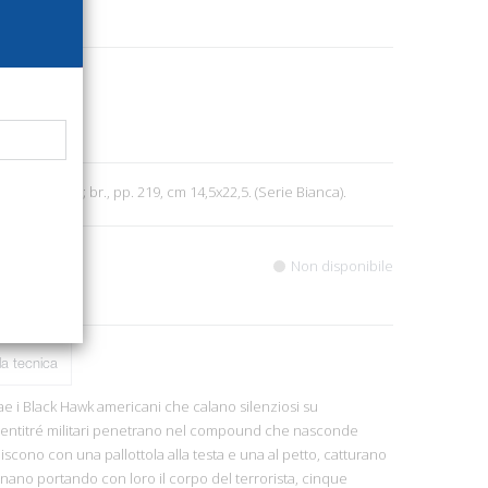
3281
3
ilano, 2013; br., pp. 219, cm 14,5x22,5. (Serie Bianca).
Non disponibile
a tecnica
rae i Black Hawk americani che calano silenziosi su
Ventitré militari penetrano nel compound che nasconde
iscono con una pallottola alla testa e una al petto, catturano
ntanano portando con loro il corpo del terrorista, cinque