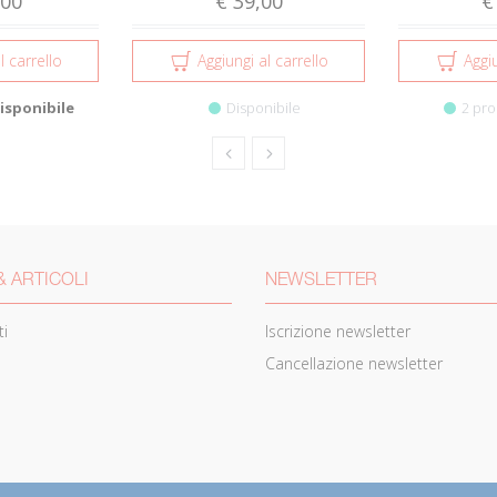
,00
€ 39,00
€
l carrello
Aggiungi al carrello
Aggiu
isponibile
Disponibile
2 pro
& ARTICOLI
NEWSLETTER
i
Iscrizione newsletter
Cancellazione newsletter