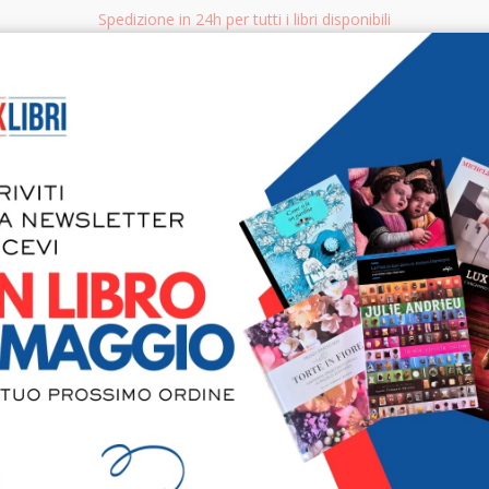
Spedizione in 24h per tutti i libri disponibili
bri.it
Rice
CERCA
AGGISTICA
LIBRI PER BAMBINI E RAGAZZI
MANUALI - GUIDE - CORSI
S
Pericolo P