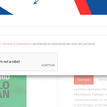
€ 16,00
Codice:
85469266067
Editore:
Feltrinelli
Ean13:
978880717253
Traduzione di Amato B. M
o i
Termini e Condizioni
e acconsendo al trattamento dei miei dati personali
Sommario
Sched
La prima istantanea rit
Abbottabad, Pakistan. 
Osama bin Laden, lo fin
la sua famiglia, si allo