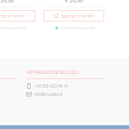
 35,50
€ 20,00
ngi al carrello
Aggiungi al carrello
dotti disponibili
3 prodotti disponibili
INFORMAZIONI NEGOZIO
+39 055 822.94.14
info@maxlibri.it