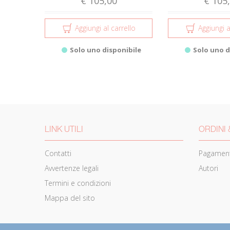
€ 105,00
€ 105
Aggiungi al carrello
Aggiungi a
Solo uno disponibile
Solo uno d
LINK UTILI
ORDINI 
Contatti
Pagament
Avvertenze legali
Autori
Termini e condizioni
Mappa del sito