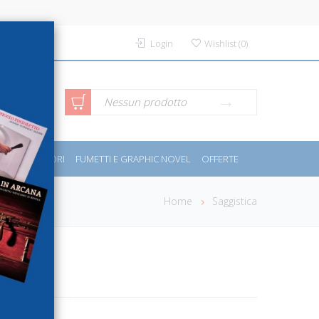
Login
Wishlist
(
0
)
rca avanzata
Nessun prodotto
PORT E MOTORI
FUMETTI E GRAPHIC NOVEL
OFFERTE
Home
Saggistica
akistan