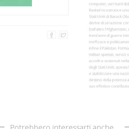
computer, vari hard dis
Rashid ricostruisce uno
Stati Uniti di Barack Ob
derive di un'azione contr
Dall'altro l'Afghanista
trent'anni di guerre in
inefficace e politicamen
infine il Pakistan. Forma
militari spietati, serviz
accolti e sostenuti nel
degli Stati Uniti, quest
e stabilizzare una nazi
destino della potenza a
suo effettivo contribut
Potrebbero interessarti anche...