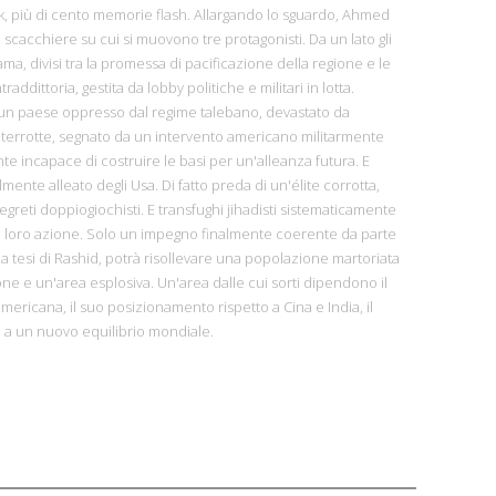
k, più di cento memorie flash. Allargando lo sguardo, Ahmed
 scacchiere su cui si muovono tre protagonisti. Da un lato gli
ama, divisi tra la promessa di pacificazione della regione e le
addittoria, gestita da lobby politiche e militari in lotta.
n, un paese oppresso dal regime talebano, devastato da
interrotte, segnato da un intervento americano militarmente
te incapace di costruire le basi per un'alleanza futura. E
lmente alleato degli Usa. Di fatto preda di un'élite corrotta,
i segreti doppiogiochisti. E transfughi jihadisti sistematicamente
la loro azione. Solo un impegno finalmente coerente da parte
a la tesi di Rashid, potrà risollevare una popolazione martoriata
one e un'area esplosiva. Un'area dalle cui sorti dipendono il
mericana, il suo posizionamento rispetto a Cina e India, il
o a un nuovo equilibrio mondiale.