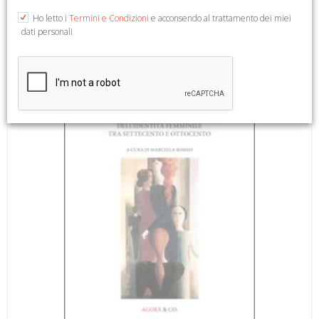
A cura di M. Romeo. Sarzana, 2013; br., pp. 198, ill. (Ottocento
Ho letto i
Termini e Condizioni
e acconsendo al trattamento dei miei
e Dintorni. 5).
dati personali