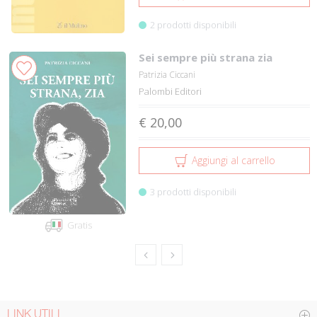
2 prodotti disponibili
Sei sempre più strana zia
Patrizia Ciccani
Palombi Editori
€ 20,00
Aggiungi al carrello
3 prodotti disponibili
Gratis
LINK UTILI