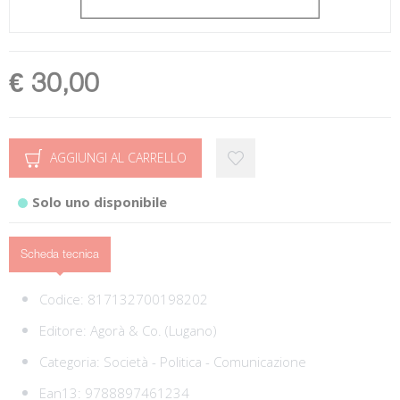
€ 30,00
AGGIUNGI AL CARRELLO
Solo uno disponibile
Scheda tecnica
Codice:
817132700198202
Editore:
Agorà & Co. (Lugano)
Categoria:
Società - Politica - Comunicazione
Ean13:
9788897461234