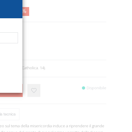
4,00
14%
5176
 Spiritualità
1
r., pp. 222. (Catholica. 14).
Disponibile
CARRELLO
a tecnica
leo sul tema della misericordia induce a riprendere il grande