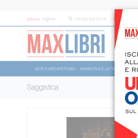
Italiano
Inglese
+39 055 822.94.14
info@maxli
ARTE E ARCHITETTURA
NARRATIVA E LETTERATURA
S
Saggistica