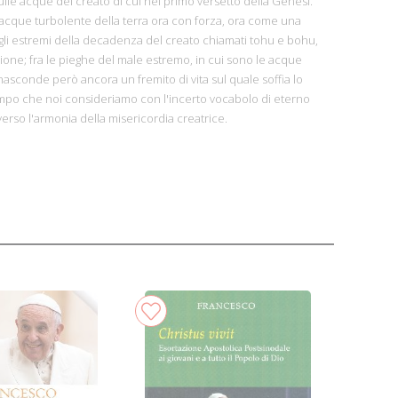
ulle acque del creato di cui nel primo versetto della Genesi.
 acque turbolente della terra ora con forza, ora come una
gli estremi della decadenza del creato chiamati tohu e bohu,
one; fra le pieghe del male estremo, in cui sono le acque
 nasconde però ancora un fremito di vita sul quale soffia lo
empo che noi consideriamo con l'incerto vocabolo di eterno
verso l'armonia della misericordia creatrice.