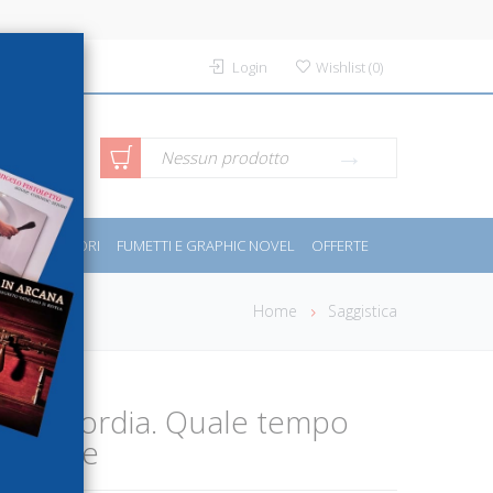
Login
Wishlist
(
0
)
rca avanzata
Nessun prodotto
PORT E MOTORI
FUMETTI E GRAPHIC NOVEL
OFFERTE
Home
Saggistica
misericordia. Quale tempo
 il male