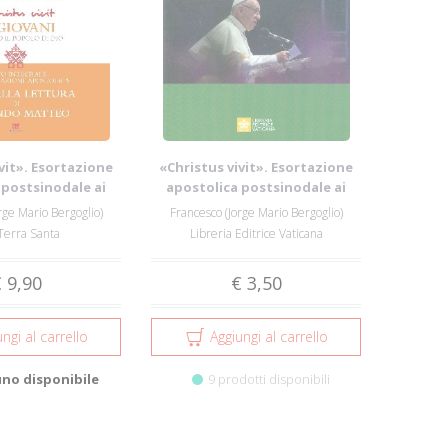
vit». Esortazione
«Christus vivit». Esortazione
 postsinodale ai
apostolica postsinodale ai
ovan...
giovan...
rge Mario Bergoglio)
Francesco (Jorge Mario Bergoglio)
Terra Santa
Libreria Editrice Vaticana
 9,90
€ 3,50
ngi al carrello
Aggiungi al carrello
uno disponibile
9 prodotti disponibili