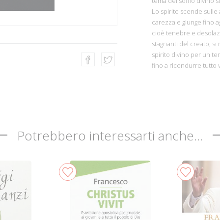
tema del soffio divino s
Lo spirito scende sulle
carezza e giunge fino a
cioè tenebre e desolazi
stagnanti del creato, si
spirito divino per un t
fino a ricondurre tutto 
Potrebbero interessarti anche...