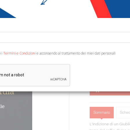
€ 12,00
€ 1
Codice:
80458306915
Editore:
Rubbettino
Categoria:
Religione e
Ean13:
978884984534
o i
Termini e Condizioni
e acconsendo al trattamento dei miei dati personali
Soveria Mannelli, 2015; b
AGGIUNGI AL 
Sommario
Sched
L'indizione di un Giubi