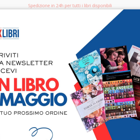
Spedizione in 24h per tutti i libri disponibili
bri.it
Rice
CERCA
AGGISTICA
LIBRI PER BAMBINI E RAGAZZI
MANUALI - GUIDE - CORSI
S
Diavolo e 
per vincere