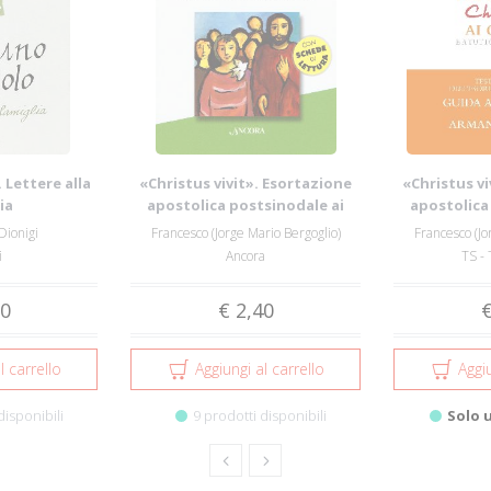
 Lettere alla
«Christus vivit». Esortazione
«Christus vi
ia
apostolica postsinodale ai
apostolica
giovan...
gi
Dionigi
Francesco (Jorge Mario Bergoglio)
Francesco (Jo
i
Ancora
TS - 
90
€ 2,40
€
l carrello
Aggiungi al carrello
Aggiu
disponibili
9 prodotti disponibili
Solo 