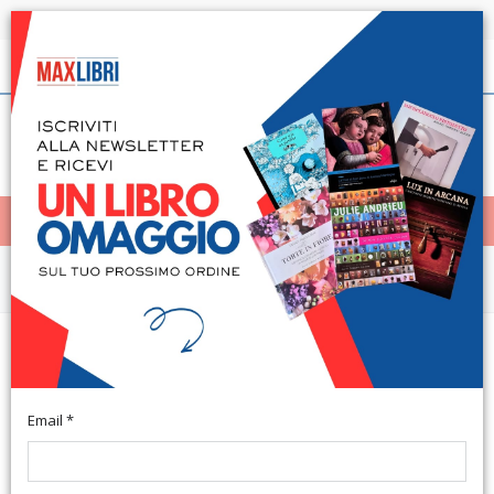
Spedizione in 24h per tutti i libri disponibili
Italiano
(0)
(
0
)
< Home
MENÙ
Saggistica
Le letture bibliche delle
domeniche. Anno C
Email *
Roma, 2014; br., pp. 376, cm 14x21. (Ascolto delle Parola).