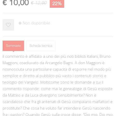
€ 10,00
€ 12,90
22%
Non disponibile
Sommario
Scheda tecnica
Il commento è affidato a uno dei più noti biblisti italiani, Bruno
Maggioni, coadiuvato da Arcangelo Bagni. A don Maggioni è
riconosciuta una particolare capacità di esporre nel modo più
semplice e diretto al pubblico più vasto i contenuti storici e
teologici del Vangelo. Moltissime sono le domande a cui il
commento risponde: come mai le genealogie di Gesù esposte
da Matteo e da Luca divergono sensibilmente? Non è
scandaloso che fra gli antenati di Gesù compaiano malfattori e
prostitute? Che cosa ha voluto far intendere Gesù nascendo
fra i pastori? Quando Gesù sulla croce disse: "Dio mio, Dio mio,