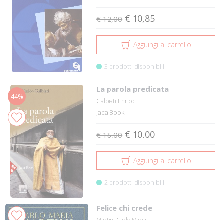
€ 10,85
€ 12,00
Aggiungi al carrello
3 prodotti disponibili
La parola predicata
44%
Galbiati Enrico
Jaca Book
€ 10,00
€ 18,00
Aggiungi al carrello
2 prodotti disponibili
Felice chi crede
Martini Carlo Maria