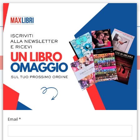
Spedizione in 24h per tutti i libri disponibili
Italiano
(0)
(
0
)
< Home
MENÙ
Saggistica
Appunti di Diritto Pubblico del
Turismo per la Regione Campania
Email *
Atene, 2025; br., pp. 405, cm 16x22.