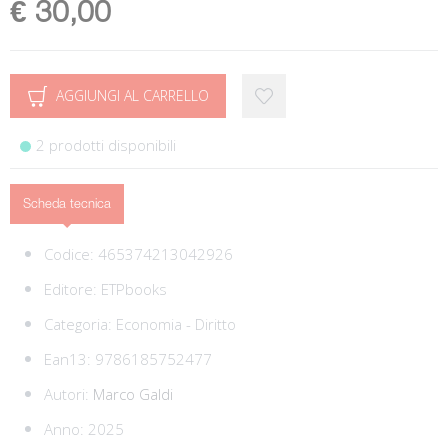
€ 30,00
AGGIUNGI AL CARRELLO
2 prodotti disponibili
Scheda tecnica
Codice:
465374213042926
Editore:
ETPbooks
Categoria:
Economia - Diritto
Ean13:
9786185752477
Autori:
Marco Galdi
Anno: 2025