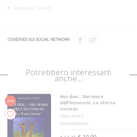
Spessore: 12 mm
CONDIVIDI SUI SOCIAL NETWORK
Potrebbero interessarti
anche...
Noi due... Nel mare
31%
dell'inconscio. La «Forza
oscura»
Caputi Anna G.
Sovera Edizioni
€ 10,00
€ 14,46