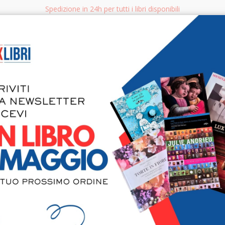
Spedizione in 24h per tutti i libri disponibili
bri.it
Rice
CERCA
AGGISTICA
LIBRI PER BAMBINI E RAGAZZI
MANUALI - GUIDE - CORSI
S
Il coraggi