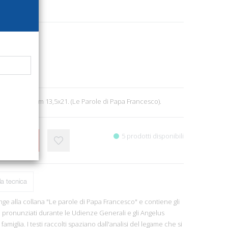
6998
rice Vaticana
 Spiritualità
1
; br., pp. 80, cm 13,5x21. (Le Parole di Papa Francesco).
5 prodotti disponibili
CARRELLO
a tecnica
nge alla collana "Le parole di Papa Francesco" e contiene gli
e pronunziati durante le Udienze Generali e gli Angelus
famiglia. I testi raccolti spaziano dall'analisi del legame che si