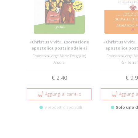
«Christus vivit». Esortazione
«Christus vivit»
apostolica postsinodale ai
apostolica post
giovan...
giovan
Francesco (Jorge Mario Bergoglio)
Francesco (Jorge Ma
Ancora
TS - Terra
€ 2,40
€ 9,
Aggiungi al carrello
Aggiungi a
9 prodotti disponibili
Solo uno d