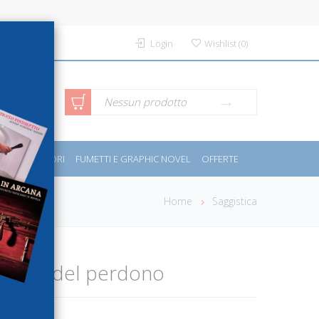
Login
Wishlist
(
0
)
rca avanzata
Nessun prodotto
PORT E MOTORI
FUMETTI E GRAPHIC NOVEL
OFFERTE
Home
Saggistica
o umile del perdono