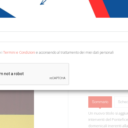
€ 7,00
Codice:
31807301724
Editore:
Libreria Edit
Categoria:
Religione e
Ean13:
978882099546
o i
Termini e Condizioni
e acconsendo al trattamento dei miei dati personali
Città del Vaticano, 2015
AGGIUNGI AL 
Sommario
Sched
Un nuovo titolo si aggiu
interventi del Pontefic
domenicali inerenti alla 