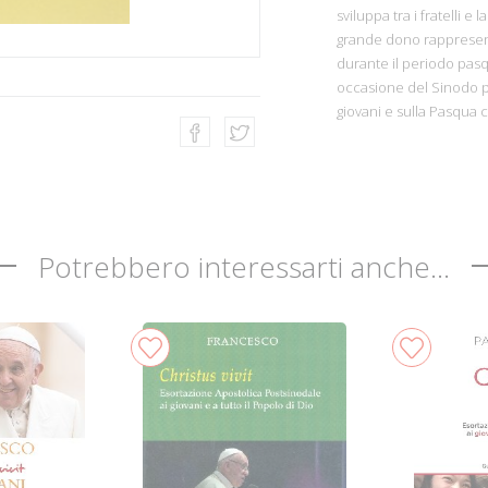
sviluppa tra i fratelli e
grande dono rappresent
durante il periodo pasqu
occasione del Sinodo per 
giovani e sulla Pasqua c
Potrebbero interessarti anche...