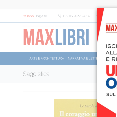
Italiano
Inglese
+39 055 822.94.14
info@maxli
ARTE E ARCHITETTURA
NARRATIVA E LETTERATURA
S
Saggistica