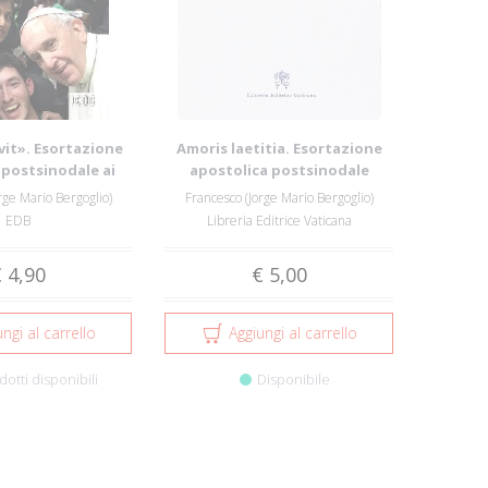
vit». Esortazione
Amoris laetitia. Esortazione
 postsinodale ai
apostolica postsinodale
ovan...
sull'amore n...
rge Mario Bergoglio)
Francesco (Jorge Mario Bergoglio)
EDB
Libreria Editrice Vaticana
 4,90
€ 5,00
ngi al carrello
Aggiungi al carrello
dotti disponibili
Disponibile