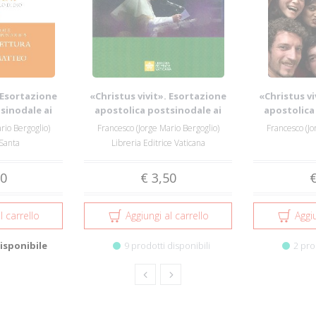
. Esortazione
«Christus vivit». Esortazione
«Christus vi
sinodale ai
apostolica postsinodale ai
apostolica
...
giovan...
gi
rio Bergoglio)
Francesco (Jorge Mario Bergoglio)
Francesco (Jo
 Santa
Libreria Editrice Vaticana
90
€ 3,50
€
l carrello
Aggiungi al carrello
Aggiu
isponibile
9 prodotti disponibili
2 pro