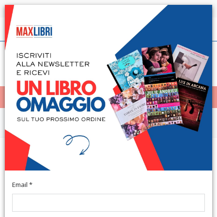
Spedizione in 24h per tutti i libri disponibili
Italiano
(0)
(
0
)
< Home
MENÙ
Saggistica
Tenerezza: coperta del mondo.
La tenerezza ci salverà
Email *
Marene, 2013; br., cm 15x21.