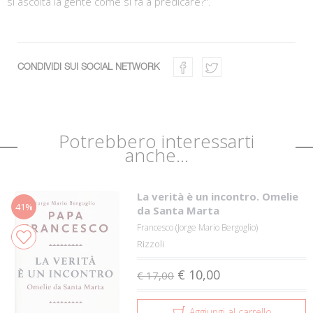
si ascolta la gente come si fa a predicare?".
CONDIVIDI SUI SOCIAL NETWORK
Potrebbero interessarti
anche...
La verità è un incontro. Omelie
41%
da Santa Marta
Francesco (Jorge Mario Bergoglio)
Rizzoli
€ 10,00
€ 17,00
Aggiungi al carrello