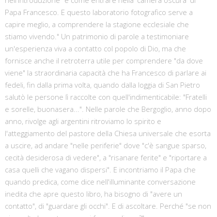
Papa Francesco. E questo laboratorio fotografico serve a
capire meglio, a comprendere la stagione ecclesiale che
stiamo vivendo." Un patrimonio di parole a testimoniare
un'esperienza viva a contatto col popolo di Dio, ma che
fornisce anche il retroterra utile per comprendere "da dove
viene" la straordinaria capacità che ha Francesco di parlare ai
fedeli, fin dalla prima volta, quando dalla loggia di San Pietro
salutò le persone lì raccolte con quell'indimenticabile: "Fratelli
e sorelle, buonasera...". Nelle parole che Bergoglio, anno dopo
anno, rivolge agli argentini ritroviamo lo spirito e
l'atteggiamento del pastore della Chiesa universale che esorta
a uscire, ad andare "nelle periferie" dove "c'è sangue sparso,
cecità desiderosa di vedere", a "risanare ferite" e "riportare a
casa quelli che vagano dispersi". E incontriamo il Papa che
quando predica, come dice nell'illuminante conversazione
inedita che apre questo libro, ha bisogno di "avere un
contatto", di "guardare gli occhi". E di ascoltare. Perché "se non