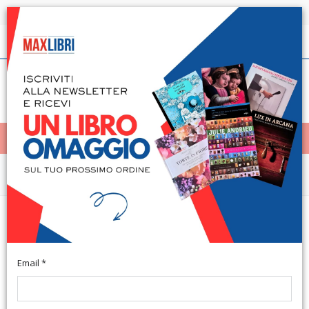
Spedizione in 24h per tutti i libri disponibili
Italiano
(0)
(
0
)
< Home
MENÙ
Saggistica
Nei tuoi occhi è la mia parola.
Omelie e discorsi di Buenos Aires
1999-2013
Email *
A cura di G. Romano e Spadaro A. Milano, 2016; ril., pp. LI-995.