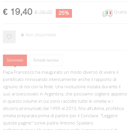
€ 19,40
Gratis
€ 26,00
25%
Non disponibile
Sommario
Scheda tecnica
Papa Francesco ha inaugurato un modo diverso di vivere il
pontificato rinnovando intensamente anche il rapporto di
ognuno di noi con la fede. Una rivoluzione iniziata durante il
suo arcivescovato in Argentina, che possiamo cogliere appieno
in questo volume in cui sono raccolte tutte le omelie e i
discorsi pronunciati dal 1999 al 2013, fino all'ultima, profetica
omelia preparata prima di partire per il Conclave. "Leggere
queste pagine" scrive padre Antonio Spadaro
nell'introduzione "è come entrare nella 'camera oscura' di