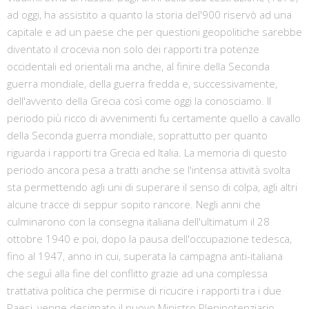
ad oggi, ha assistito a quanto la storia del'900 riservò ad una
capitale e ad un paese che per questioni geopolitiche sarebbe
diventato il crocevia non solo dei rapporti tra potenze
occidentali ed orientali ma anche, al finire della Seconda
guerra mondiale, della guerra fredda e, successivamente,
dell'avvento della Grecia così come oggi la conosciamo. Il
periodo più ricco di avvenimenti fu certamente quello a cavallo
della Seconda guerra mondiale, soprattutto per quanto
riguarda i rapporti tra Grecia ed Italia. La memoria di questo
periodo ancora pesa a tratti anche se l'intensa attività svolta
sta permettendo agli uni di superare il senso di colpa, agli altri
alcune tracce di seppur sopito rancore. Negli anni che
culminarono con la consegna italiana dell'ultimatum il 28
ottobre 1940 e poi, dopo la pausa dell'occupazione tedesca,
fino al 1947, anno in cui, superata la campagna anti-italiana
che seguì alla fine del conflitto grazie ad una complessa
trattativa politica che permise di ricucire i rapporti tra i due
Paesi, venne designato il nuovo Ministro Plenipotenziario