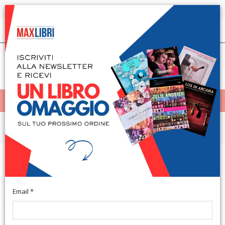
Spedizione in 24h per tutti i libri disponibili
Italiano
(0)
(
0
)
< Home
MENÙ
Saggistica
Il Senso della Memoria.
L'ambasciata d'italia
Email *
Testo Italiano e Greco. Atene, 2019; br., pp. 212, ill. b/n e col.,
cm 23x29.