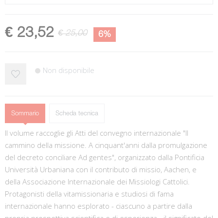
€ 23,52
€ 25,00
6%
Non disponibile
Sommario
Scheda tecnica
Il volume raccoglie gli Atti del convegno internazionale "Il
cammino della missione. A cinquant'anni dalla promulgazione
del decreto conciliare Ad gentes", organizzato dalla Pontificia
Università Urbaniana con il contributo di missio, Aachen, e
della Associazione Internazionale dei Missiologi Cattolici.
Protagonisti della vitamissionaria e studiosi di fama
internazionale hanno esplorato - ciascuno a partire dalla
propria prospettiva scientifica e di esperienza - il significato del