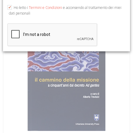
17x24. (Missiologia. 20).
Ho letto i
Termini e Condizioni
e acconsendo al trattamento dei miei
dati personali