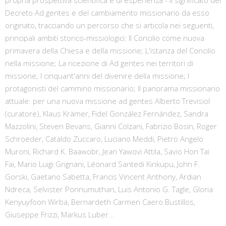
Decreto Ad gentes e del cambiamento missionario da esso
originato, tracciando un percorso che si articola nei seguenti,
principali ambiti storico-missiologici: Il Concilio come nuova
primavera della Chiesa e della missione; L'istanza del Concilio
nella missione; La ricezione di Ad gentes nei territori di
missione; I cinquant'anni del divenire della missione; I
protagonisti del cammino missionario; Il panorama missionario
attuale: per una nuova missione ad gentes Alberto Trevisiol
(curatore), Klaus Krämer, Fidel González Fernández, Sandra
Mazzolini, Steven Bevans, Gianni Colzani, Fabrizio Bosin, Roger
Schroeder, Cataldo Zuccaro, Luciano Meddi, Pietro Angelo
Muroni, Richard K. Baawobr, Jean Yawovi Attila, Savio Hon Tai
Fai, Mario Luigi Grignani, Léonard Santedi Kinkupu, John F.
Gorski, Gaetano Sabetta, Francis Vincent Anthony, Ardian
Ndreca, Selvister Ponnumuthan, Luis Antonio G. Tagle, Gloria
Kenyuyfoon Wirba, Bernardeth Carmen Caero Bustillos,
Giuseppe Frizzi, Markus Luber...