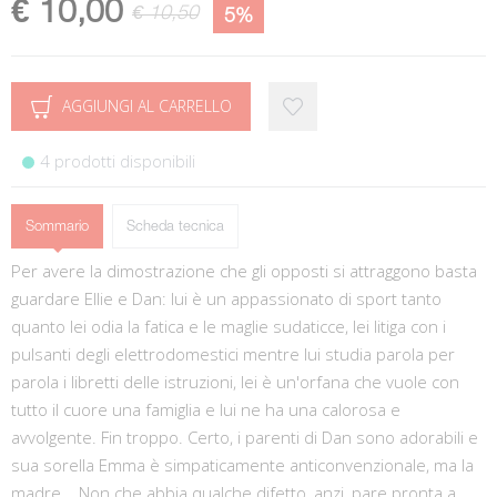
€ 10,00
€ 10,50
5%
AGGIUNGI AL CARRELLO
4 prodotti disponibili
Sommario
Scheda tecnica
Per avere la dimostrazione che gli opposti si attraggono basta
guardare Ellie e Dan: lui è un appassionato di sport tanto
quanto lei odia la fatica e le maglie sudaticce, lei litiga con i
pulsanti degli elettrodomestici mentre lui studia parola per
parola i libretti delle istruzioni, lei è un'orfana che vuole con
tutto il cuore una famiglia e lui ne ha una calorosa e
avvolgente. Fin troppo. Certo, i parenti di Dan sono adorabili e
sua sorella Emma è simpaticamente anticonvenzionale, ma la
madre... Non che abbia qualche difetto, anzi, pare pronta a