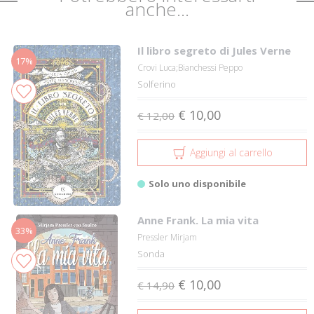
anche...
Il libro segreto di Jules Verne
17%
Crovi Luca;Bianchessi Peppo
Solferino
€ 10,00
€ 12,00
Aggiungi al carrello
Solo uno disponibile
Anne Frank. La mia vita
33%
Pressler Mirjam
Sonda
€ 10,00
€ 14,90