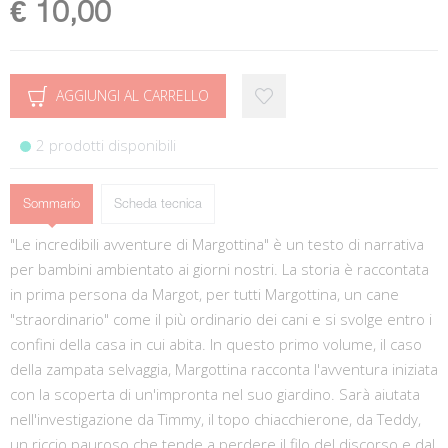
€ 10,00
AGGIUNGI AL CARRELLO
2 prodotti disponibili
Sommario
Scheda tecnica
"Le incredibili avventure di Margottina" è un testo di narrativa
per bambini ambientato ai giorni nostri. La storia è raccontata
in prima persona da Margot, per tutti Margottina, un cane
"straordinario" come il più ordinario dei cani e si svolge entro i
confini della casa in cui abita. In questo primo volume, il caso
della zampata selvaggia, Margottina racconta l'avventura iniziata
con la scoperta di un'impronta nel suo giardino. Sarà aiutata
nell'investigazione da Timmy, il topo chiacchierone, da Teddy,
un riccio pauroso che tende a perdere il filo del discorso e dal