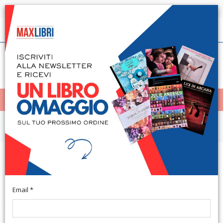
Spedizione in 24h per tutti i libri disponibili
Italiano
(0)
(
0
)
< Home
MENÙ
Narrativa e letteratura
Il caso della zampata selvaggia. Le
incredibili avventure di Margottina
Email *
Tricase, 2014; br., pp. 124, ill. (Narrativa).