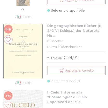
Solo uno disponibile
Gratis
Die geographischen Bücher (II,
84%
242-VI Schluss) der Naturalis
His...
D. Detlefsen
L'Erma di Bretschneider
€ 24,91
€ 152,00
Aggiungi al carrello
2 prodotti disponibili
Gratis
Il Cielo. Intorno alla
39%
"Cosmologia" di Plinio.
Capolavori delle R...