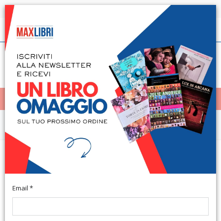
Spedizione in 24h per tutti i libri disponibili
Italiano
(0)
(
0
)
< Home
MENÙ
Narrativa e letteratura
Die Annalistik von Livius B. XXXI-
XLV (1913)
Email *
Roma, 1971; br., pp. IX-119, cm 15,5x23. (Studia Historica. 96).